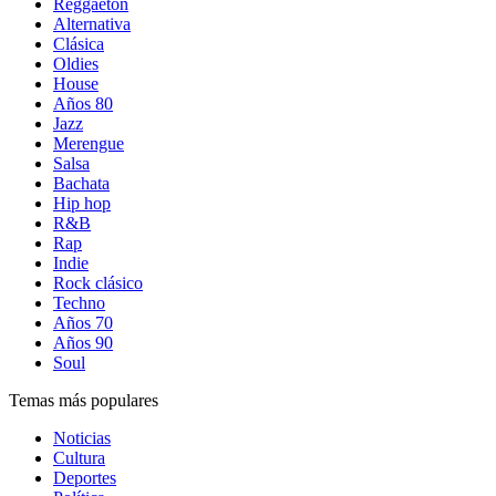
Reggaetón
Alternativa
Clásica
Oldies
House
Años 80
Jazz
Merengue
Salsa
Bachata
Hip hop
R&B
Rap
Indie
Rock clásico
Techno
Años 70
Años 90
Soul
Temas más populares
Noticias
Cultura
Deportes