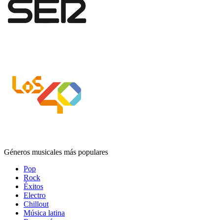
Géneros musicales más populares
Pop
Rock
Éxitos
Electro
Chillout
Música latina