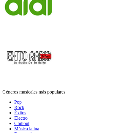
Géneros musicales más populares
Pop
Rock
Éxitos
Electro
Chillout
Música latina