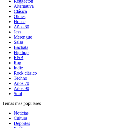
Reggaetón
Alternativa
Clásica
Oldies
House
Años 80
Jazz
Merengue
Salsa
Bachata
Hip hop
R&B
Rap
Indie
Rock clásico
Techno
Años 70
Años 90
Soul
Temas más populares
Noticias
Cultura
Deportes