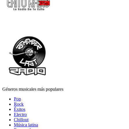
Géneros musicales más populares
Pop
Rock
Éxitos
Electro
Chillout
Música latina