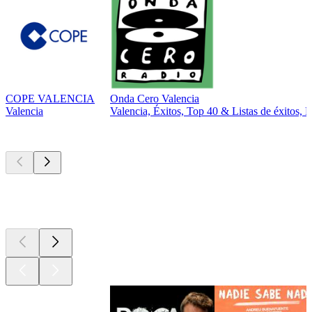
COPE VALENCIA
Onda Cero Valencia
Valencia
Valencia, Éxitos, Top 40 & Listas de éxitos, 
Los mejores
podcasts
Los mejores
podcasts
Los mejores
podcasts