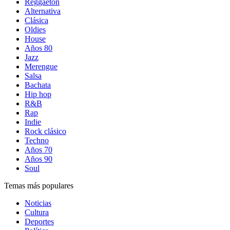
Reggaetón
Alternativa
Clásica
Oldies
House
Años 80
Jazz
Merengue
Salsa
Bachata
Hip hop
R&B
Rap
Indie
Rock clásico
Techno
Años 70
Años 90
Soul
Temas más populares
Noticias
Cultura
Deportes