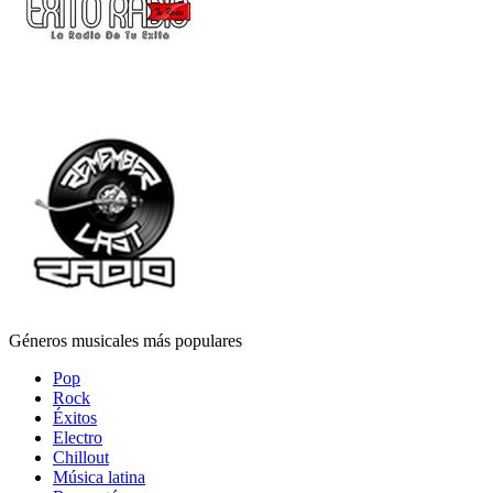
Géneros musicales más populares
Pop
Rock
Éxitos
Electro
Chillout
Música latina