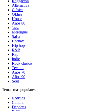
Reggaetón
Alternativa
Clásica
Oldies
House
Años 80
Jazz
Merengue
Salsa
Bachata
Hip hop
R&B
Rap
Indie
Rock clásico
Techno
Años 70
Años 90
Soul
Temas más populares
Noticias
Cultura
Deportes