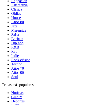
Reggaetón
Alternativa
Clásica
Oldies
House
Años 80
Jazz
Merengue
Salsa
Bachata
Hip hop
R&B
Rap
Indie
Rock clásico
Techno
Años 70
Años 90
Soul
Temas más populares
Noticias
Cultura
Deportes