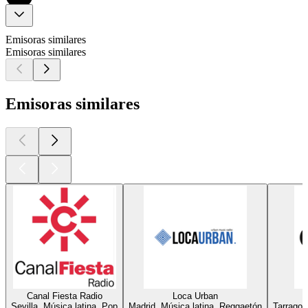
Emisoras similares
Emisoras similares
Emisoras similares
Canal Fiesta Radio
Loca Urban
Sevilla, Música latina, Pop
Madrid, Música latina, Reggaetón
Tarragon