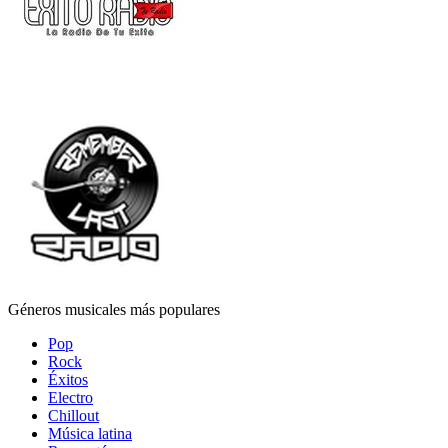
Géneros musicales más populares
Pop
Rock
Éxitos
Electro
Chillout
Música latina