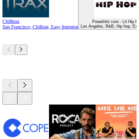
Chilltrax
Powerhitz.com - Lit Hip H
Los Ángeles, R&B, Hip hop, Éxi
San Francisco, Chillout, Easy listening
Los mejores
podcasts
Los mejores
podcasts
Los mejores
podcasts