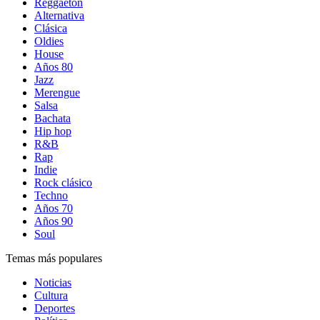
Reggaetón
Alternativa
Clásica
Oldies
House
Años 80
Jazz
Merengue
Salsa
Bachata
Hip hop
R&B
Rap
Indie
Rock clásico
Techno
Años 70
Años 90
Soul
Temas más populares
Noticias
Cultura
Deportes