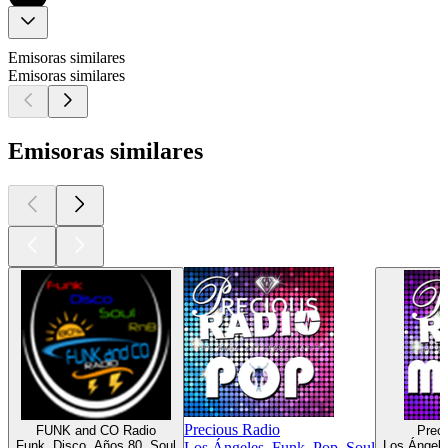
Emisoras similares
Emisoras similares
Emisoras similares
Precious Radio
FUNK and CO Radio
Prec
Funk, Disco, Años 80, Soul
Los Ángele
Los Ángeles, Funk, Pop, Soul