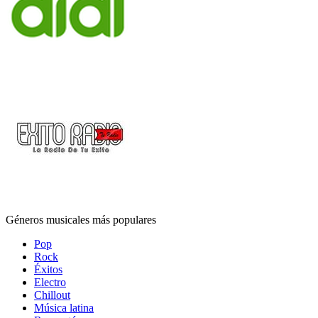
Géneros musicales más populares
Pop
Rock
Éxitos
Electro
Chillout
Música latina