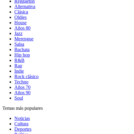
Reggaetón
Alternativa
Clásica
Oldies
House
Años 80
Jazz
Merengue
Salsa
Bachata
Hip hop
R&B
Rap
Indie
Rock clásico
Techno
Años 70
Años 90
Soul
Temas más populares
Noticias
Cultura
Deportes