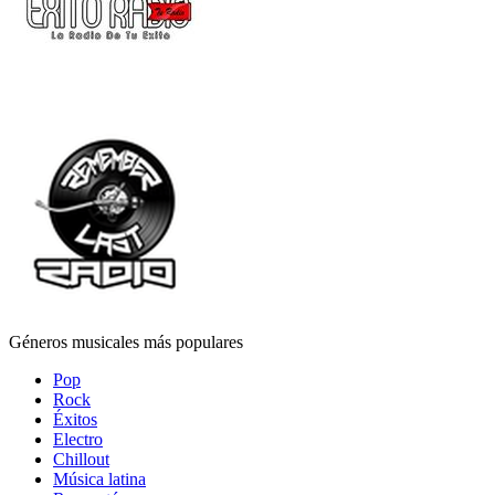
Géneros musicales más populares
Pop
Rock
Éxitos
Electro
Chillout
Música latina