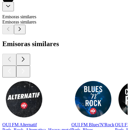
Emisoras similares
Emisoras similares
Emisoras similares
OUI FM Alternatif
OUI FM Blues'N'Rock
OUI FM
París, Rock, Alternativa, Heavy metal
París, Blues
París, R