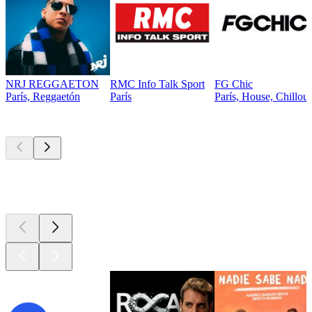
NRJ REGGAETON
RMC Info Talk Sport
FG Chic
París, Reggaetón
París
París, House, Chillou
Los mejores
podcasts
Los mejores
podcasts
Los mejores
podcasts