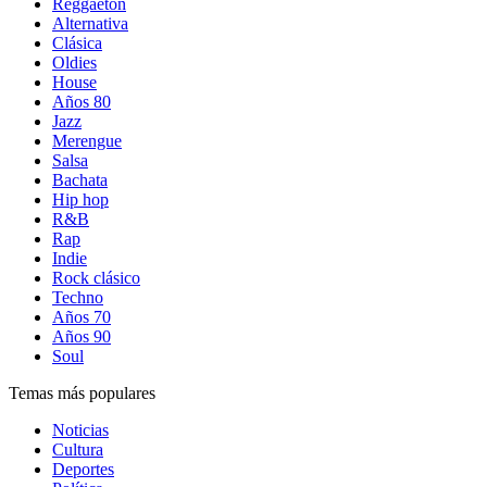
Reggaetón
Alternativa
Clásica
Oldies
House
Años 80
Jazz
Merengue
Salsa
Bachata
Hip hop
R&B
Rap
Indie
Rock clásico
Techno
Años 70
Años 90
Soul
Temas más populares
Noticias
Cultura
Deportes