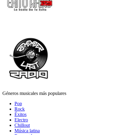
Géneros musicales más populares
Pop
Rock
Éxitos
Electro
Chillout
Música latina