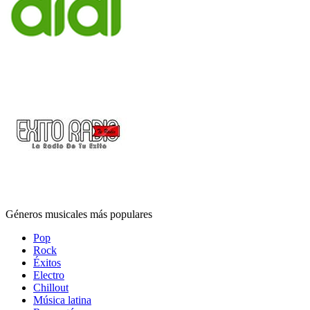
Géneros musicales más populares
Pop
Rock
Éxitos
Electro
Chillout
Música latina