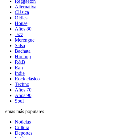
Reggaetón
Alternativa
Clásica
Oldies
House
Años 80
Jazz
Merengue
Salsa
Bachata
Hip hop
R&B
Rap
Indie
Rock clásico
Techno
Años 70
Años 90
Soul
Temas más populares
Noticias
Cultura
Deportes