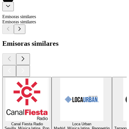
Emisoras similares
Emisoras similares
Emisoras similares
Canal Fiesta Radio
Loca Urban
Sevilla, Música latina, Pop
Madrid, Música latina, Reggaetón
Tarragon