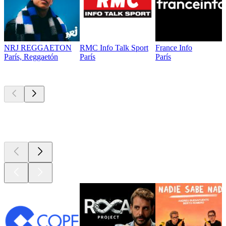
NRJ REGGAETON
RMC Info Talk Sport
France Info
París, Reggaetón
París
París
Los mejores
podcasts
Los mejores
podcasts
Los mejores
podcasts