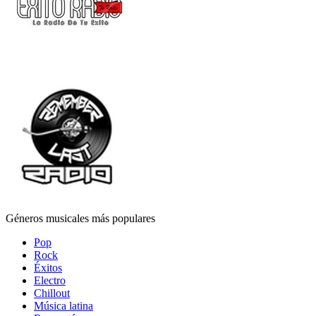
Géneros musicales más populares
Pop
Rock
Éxitos
Electro
Chillout
Música latina