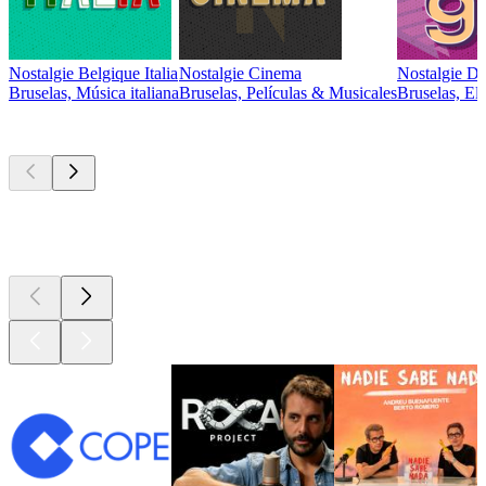
Nostalgie Belgique Italia
Nostalgie Cinema
Nostalgie D
Bruselas, Música italiana
Bruselas, Películas & Musicales
Bruselas, Ele
Los mejores
podcasts
Los mejores
podcasts
Los mejores
podcasts