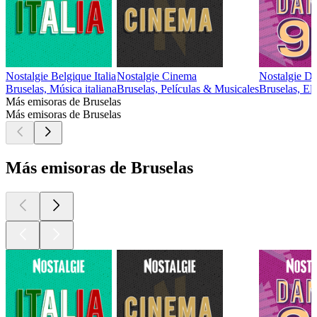
Nostalgie Belgique Italia
Nostalgie Cinema
Nostalgie D
Bruselas, Música italiana
Bruselas, Películas & Musicales
Bruselas, Ele
Más emisoras de Bruselas
Más emisoras de Bruselas
Más emisoras de Bruselas