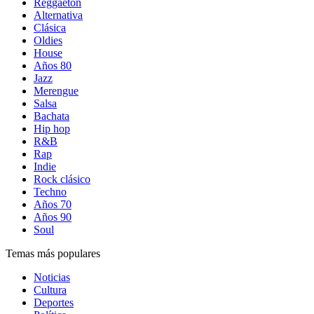
Reggaetón
Alternativa
Clásica
Oldies
House
Años 80
Jazz
Merengue
Salsa
Bachata
Hip hop
R&B
Rap
Indie
Rock clásico
Techno
Años 70
Años 90
Soul
Temas más populares
Noticias
Cultura
Deportes