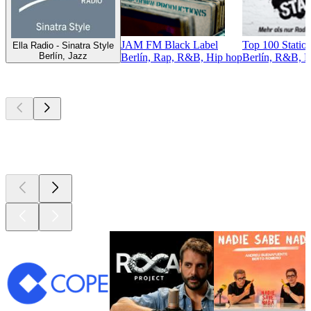
JAM FM Black Label
Top 100 Statio
Ella Radio - Sinatra Style
Berlín, Jazz
Berlín, Rap, R&B, Hip hop
Berlín, R&B, H
Los mejores
podcasts
Los mejores
podcasts
Los mejores
podcasts