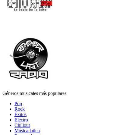
Géneros musicales más populares
Pop
Rock
Éxitos
Electro
Chillout
Música latina