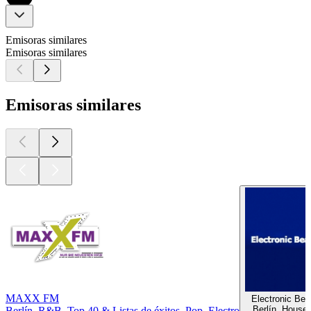
Emisoras similares
Emisoras similares
Emisoras similares
MAXX FM
Electronic Bea
Berlín, House,
Berlín, R&B, Top 40 & Listas de éxitos, Pop, Electro