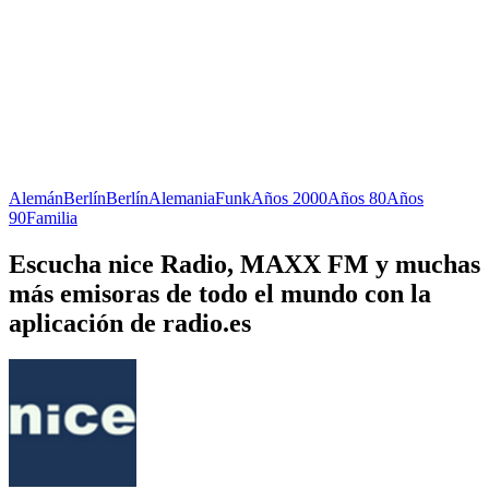
Alemán
Berlín
Berlín
Alemania
Funk
Años 2000
Años 80
Años
90
Familia
Escucha nice Radio, MAXX FM y muchas
más emisoras de todo el mundo con la
aplicación de radio.es