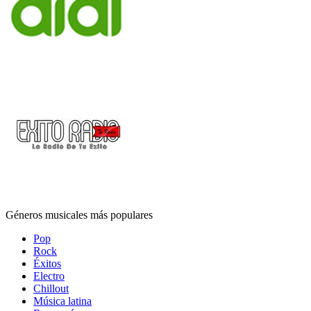
Géneros musicales más populares
Pop
Rock
Éxitos
Electro
Chillout
Música latina