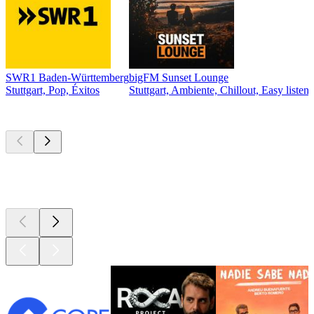
SWR1 Baden-Württemberg
bigFM Sunset Lounge
Stuttgart, Pop, Éxitos
Stuttgart, Ambiente, Chillout, Easy liste
Los mejores
podcasts
Los mejores
podcasts
Los mejores
podcasts