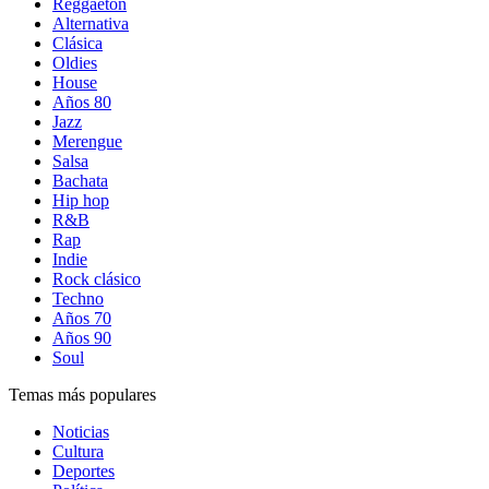
Reggaetón
Alternativa
Clásica
Oldies
House
Años 80
Jazz
Merengue
Salsa
Bachata
Hip hop
R&B
Rap
Indie
Rock clásico
Techno
Años 70
Años 90
Soul
Temas más populares
Noticias
Cultura
Deportes