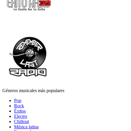
Géneros musicales más populares
Pop
Rock
Éxitos
Electro
Chillout
Música latina