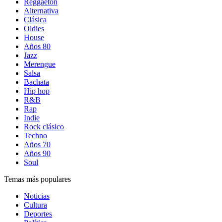
Reggaetón
Alternativa
Clásica
Oldies
House
Años 80
Jazz
Merengue
Salsa
Bachata
Hip hop
R&B
Rap
Indie
Rock clásico
Techno
Años 70
Años 90
Soul
Temas más populares
Noticias
Cultura
Deportes