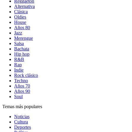
Reggaetón
Alternativa
Clásica
Oldies
House
Años 80
Jazz
Merengue
Salsa
Bachata
Hip hop
R&B
Rap
Indie
Rock clásico
Techno
Años 70
Años 90
Soul
Temas más populares
Noticias
Cultura
Deportes