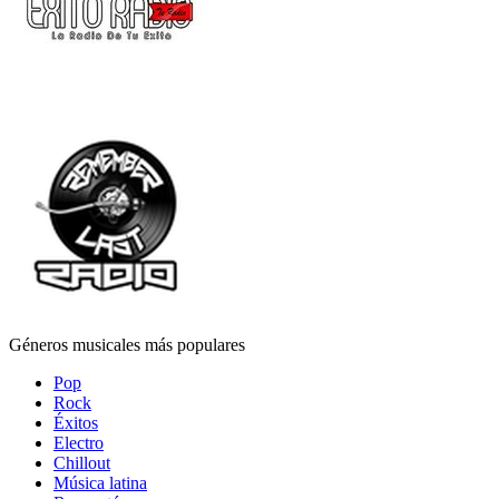
Géneros musicales más populares
Pop
Rock
Éxitos
Electro
Chillout
Música latina