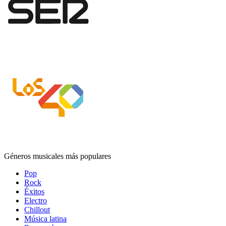
Géneros musicales más populares
Pop
Rock
Éxitos
Electro
Chillout
Música latina