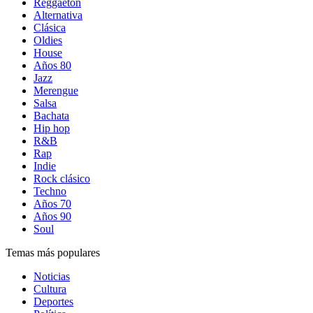
Reggaetón
Alternativa
Clásica
Oldies
House
Años 80
Jazz
Merengue
Salsa
Bachata
Hip hop
R&B
Rap
Indie
Rock clásico
Techno
Años 70
Años 90
Soul
Temas más populares
Noticias
Cultura
Deportes