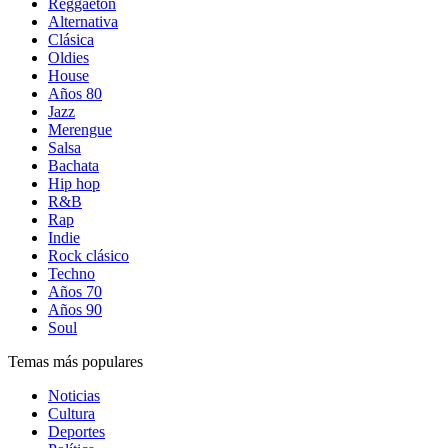
Reggaetón
Alternativa
Clásica
Oldies
House
Años 80
Jazz
Merengue
Salsa
Bachata
Hip hop
R&B
Rap
Indie
Rock clásico
Techno
Años 70
Años 90
Soul
Temas más populares
Noticias
Cultura
Deportes