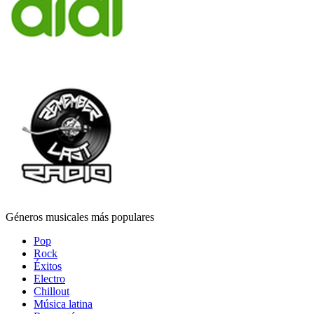
Géneros musicales más populares
Pop
Rock
Éxitos
Electro
Chillout
Música latina