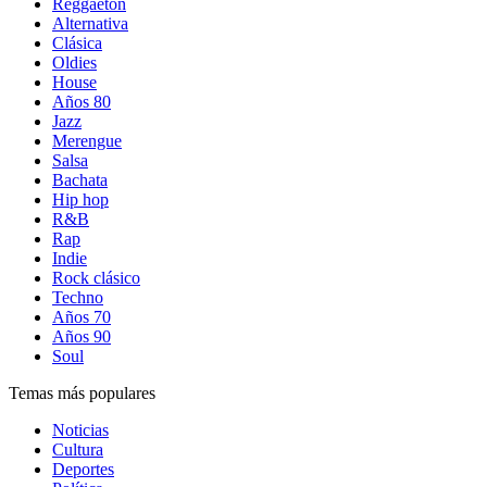
Reggaetón
Alternativa
Clásica
Oldies
House
Años 80
Jazz
Merengue
Salsa
Bachata
Hip hop
R&B
Rap
Indie
Rock clásico
Techno
Años 70
Años 90
Soul
Temas más populares
Noticias
Cultura
Deportes