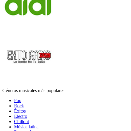
Géneros musicales más populares
Pop
Rock
Éxitos
Electro
Chillout
Música latina