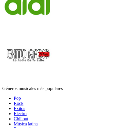
Géneros musicales más populares
Pop
Rock
Éxitos
Electro
Chillout
Música latina