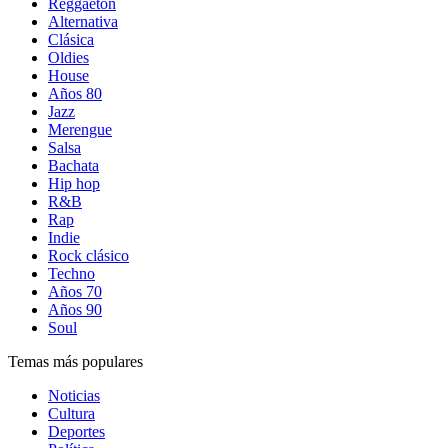
Reggaetón
Alternativa
Clásica
Oldies
House
Años 80
Jazz
Merengue
Salsa
Bachata
Hip hop
R&B
Rap
Indie
Rock clásico
Techno
Años 70
Años 90
Soul
Temas más populares
Noticias
Cultura
Deportes