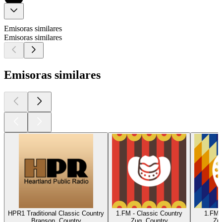
Emisoras similares
Emisoras similares
Emisoras similares
HPR1 Traditional Classic Country
1.FM - Classic Country
1.FM 
Branson, Country
Zug, Country
Zu