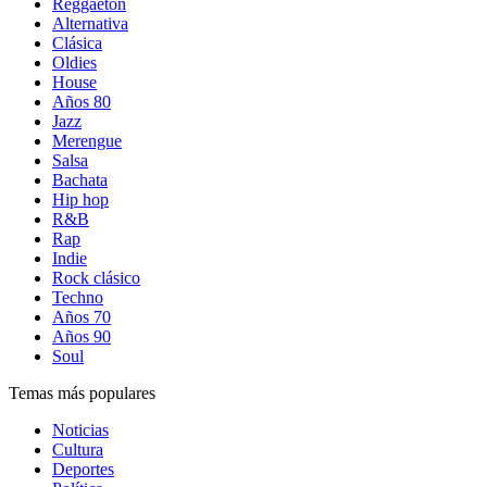
Reggaetón
Alternativa
Clásica
Oldies
House
Años 80
Jazz
Merengue
Salsa
Bachata
Hip hop
R&B
Rap
Indie
Rock clásico
Techno
Años 70
Años 90
Soul
Temas más populares
Noticias
Cultura
Deportes