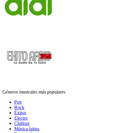
Géneros musicales más populares
Pop
Rock
Éxitos
Electro
Chillout
Música latina