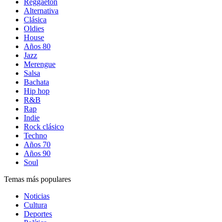
Reggaetón
Alternativa
Clásica
Oldies
House
Años 80
Jazz
Merengue
Salsa
Bachata
Hip hop
R&B
Rap
Indie
Rock clásico
Techno
Años 70
Años 90
Soul
Temas más populares
Noticias
Cultura
Deportes