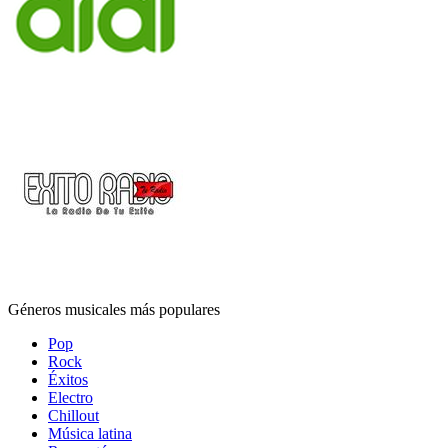
Géneros musicales más populares
Pop
Rock
Éxitos
Electro
Chillout
Música latina