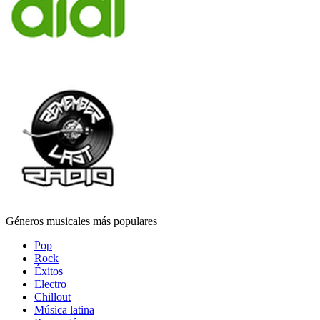
Géneros musicales más populares
Pop
Rock
Éxitos
Electro
Chillout
Música latina