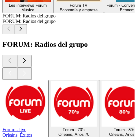
Les interviews Forum
Forum TV
Forum - Conversa
Música
Economía y empresa
Economía
FORUM: Radios del grupo
FORUM: Radios del grupo
FORUM: Radios del grupo
Forum - live
Forum - 70's
Forum - 80's
Orleáns, Años 70
Orleáns, Años 
Orleáns, Éxitos