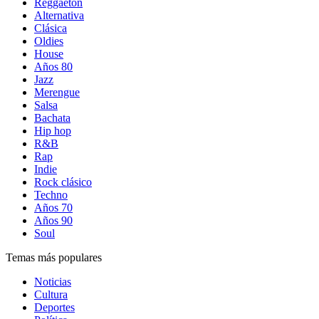
Reggaetón
Alternativa
Clásica
Oldies
House
Años 80
Jazz
Merengue
Salsa
Bachata
Hip hop
R&B
Rap
Indie
Rock clásico
Techno
Años 70
Años 90
Soul
Temas más populares
Noticias
Cultura
Deportes