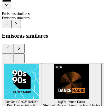
Emisoras similares
Emisoras similares
Emisoras similares
90s90s DANCE RADIO
bigFM Dance Radio
Kiel, Dance, Años 90
Stuttgart, Dance, House, Techno, Electro
B