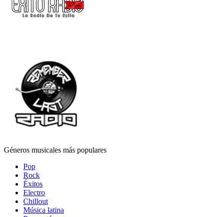
Géneros musicales más populares
Pop
Rock
Éxitos
Electro
Chillout
Música latina