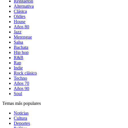
Reggaetón
Alternativa
Clásica
Oldies
House
Años 80
Jazz
Merengue
Salsa
Bachata
Hip hop
R&B
Rap
Indie
Rock clásico
Techno
Años 70
Años 90
Soul
Temas más populares
Noticias
Cultura
Deportes