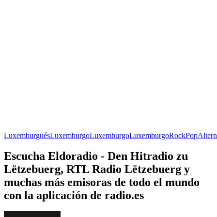
Luxemburgués
Luxemburgo
Luxemburgo
Luxemburgo
Rock
Pop
Altern
Escucha Eldoradio - Den Hitradio zu
Lëtzebuerg, RTL Radio Lëtzebuerg y
muchas más emisoras de todo el mundo
con la aplicación de radio.es