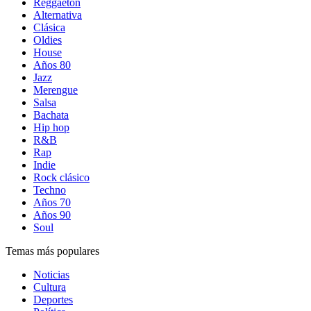
Reggaetón
Alternativa
Clásica
Oldies
House
Años 80
Jazz
Merengue
Salsa
Bachata
Hip hop
R&B
Rap
Indie
Rock clásico
Techno
Años 70
Años 90
Soul
Temas más populares
Noticias
Cultura
Deportes