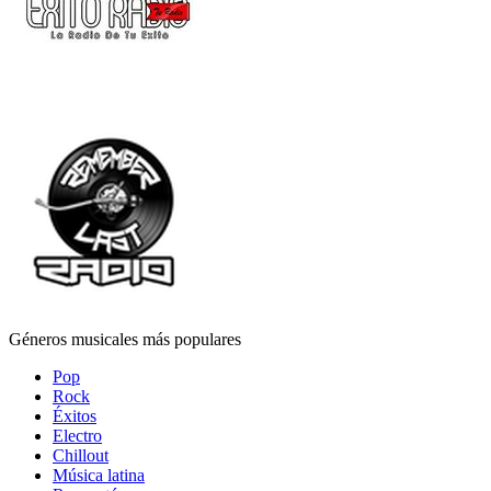
Géneros musicales más populares
Pop
Rock
Éxitos
Electro
Chillout
Música latina