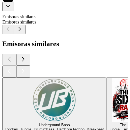
Emisoras similares
Emisoras similares
Emisoras similares
Underground Bass
The S
Londres, Jungle, Drum'n'Bass, Hardcore techno, Breakbeat
Jungle, Tech