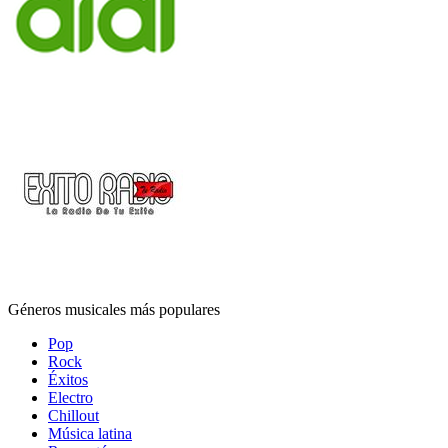
Géneros musicales más populares
Pop
Rock
Éxitos
Electro
Chillout
Música latina