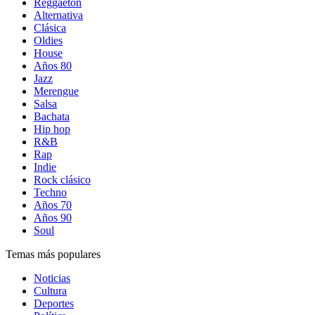
Reggaetón
Alternativa
Clásica
Oldies
House
Años 80
Jazz
Merengue
Salsa
Bachata
Hip hop
R&B
Rap
Indie
Rock clásico
Techno
Años 70
Años 90
Soul
Temas más populares
Noticias
Cultura
Deportes