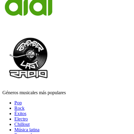
Géneros musicales más populares
Pop
Rock
Éxitos
Electro
Chillout
Música latina