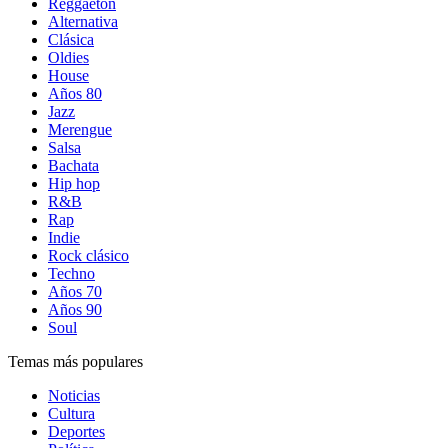
Reggaetón
Alternativa
Clásica
Oldies
House
Años 80
Jazz
Merengue
Salsa
Bachata
Hip hop
R&B
Rap
Indie
Rock clásico
Techno
Años 70
Años 90
Soul
Temas más populares
Noticias
Cultura
Deportes