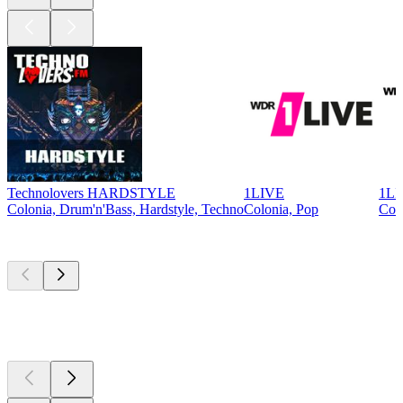
Technolovers HARDSTYLE
1LIVE
1LI
Colonia, Drum'n'Bass, Hardstyle, Techno
Colonia, Pop
Colo
Los mejores
podcasts
Los mejores
podcasts
Los mejores
podcasts