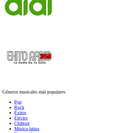
Géneros musicales más populares
Pop
Rock
Éxitos
Electro
Chillout
Música latina