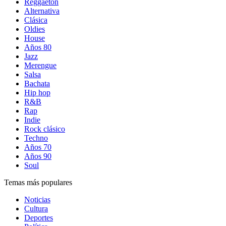
Reggaetón
Alternativa
Clásica
Oldies
House
Años 80
Jazz
Merengue
Salsa
Bachata
Hip hop
R&B
Rap
Indie
Rock clásico
Techno
Años 70
Años 90
Soul
Temas más populares
Noticias
Cultura
Deportes