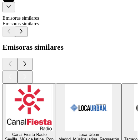
Emisoras similares
Emisoras similares
Emisoras similares
Canal Fiesta Radio
Loca Urban
Sevilla, Música latina, Pop
Madrid, Música latina, Reggaetón
Tarragon