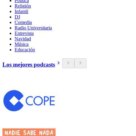
Política
Religión
Infantil
DJ
Comedia
Radio Universitaria
Entrevista
Navidad
Música
Educación
Los mejores podcasts