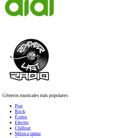
Géneros musicales más populares
Pop
Rock
Éxitos
Electro
Chillout
Música latina