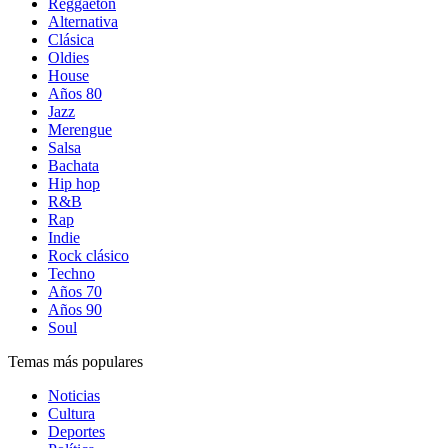
Reggaetón
Alternativa
Clásica
Oldies
House
Años 80
Jazz
Merengue
Salsa
Bachata
Hip hop
R&B
Rap
Indie
Rock clásico
Techno
Años 70
Años 90
Soul
Temas más populares
Noticias
Cultura
Deportes