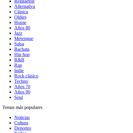
Reggaetón
Alternativa
Clásica
Oldies
House
Años 80
Jazz
Merengue
Salsa
Bachata
Hip hop
R&B
Rap
Indie
Rock clásico
Techno
Años 70
Años 90
Soul
Temas más populares
Noticias
Cultura
Deportes