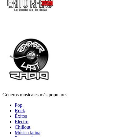
Géneros musicales más populares
Pop
Rock
Éxitos
Electro
Chillout
Música latina