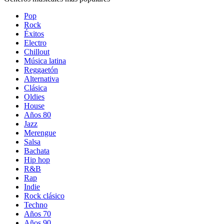
Pop
Rock
Éxitos
Electro
Chillout
Música latina
Reggaetón
Alternativa
Clásica
Oldies
House
Años 80
Jazz
Merengue
Salsa
Bachata
Hip hop
R&B
Rap
Indie
Rock clásico
Techno
Años 70
Años 90