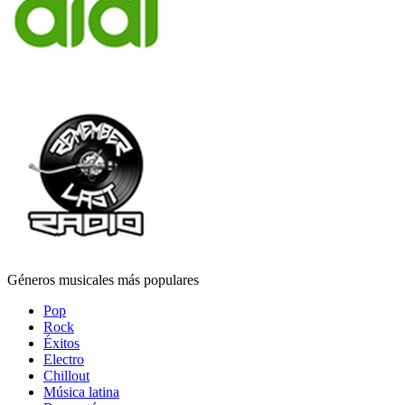
Géneros musicales más populares
Pop
Rock
Éxitos
Electro
Chillout
Música latina