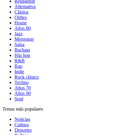
Reggaetón
Alternativa
Clásica
Oldies
House
Años 80
Jazz
Merengue
Salsa
Bachata
Hip hop
R&B
Rap
Indie
Rock clásico
Techno
Años 70
Años 90
Soul
Temas más populares
Noticias
Cultura
Deportes