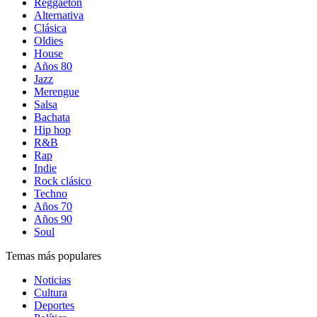
Reggaetón
Alternativa
Clásica
Oldies
House
Años 80
Jazz
Merengue
Salsa
Bachata
Hip hop
R&B
Rap
Indie
Rock clásico
Techno
Años 70
Años 90
Soul
Temas más populares
Noticias
Cultura
Deportes