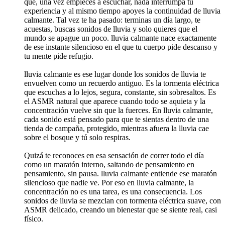
que, una vez empieces a escuchar, nada interrumpa tu
experiencia y al mismo tiempo apoyes la continuidad de lluvia
calmante. Tal vez te ha pasado: terminas un día largo, te
acuestas, buscas sonidos de lluvia y solo quieres que el
mundo se apague un poco. lluvia calmante nace exactamente
de ese instante silencioso en el que tu cuerpo pide descanso y
tu mente pide refugio.
lluvia calmante es ese lugar donde los sonidos de lluvia te
envuelven como un recuerdo antiguo. Es la tormenta eléctrica
que escuchas a lo lejos, segura, constante, sin sobresaltos. Es
el ASMR natural que aparece cuando todo se aquieta y la
concentración vuelve sin que la fuerces. En lluvia calmante,
cada sonido está pensado para que te sientas dentro de una
tienda de campaña, protegido, mientras afuera la lluvia cae
sobre el bosque y tú solo respiras.
Quizá te reconoces en esa sensación de correr todo el día
como un maratón interno, saltando de pensamiento en
pensamiento, sin pausa. lluvia calmante entiende ese maratón
silencioso que nadie ve. Por eso en lluvia calmante, la
concentración no es una tarea, es una consecuencia. Los
sonidos de lluvia se mezclan con tormenta eléctrica suave, con
ASMR delicado, creando un bienestar que se siente real, casi
físico.