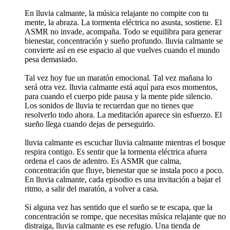
En lluvia calmante, la música relajante no compite con tu
mente, la abraza. La tormenta eléctrica no asusta, sostiene. El
ASMR no invade, acompaña. Todo se equilibra para generar
bienestar, concentración y sueño profundo. lluvia calmante se
convierte así en ese espacio al que vuelves cuando el mundo
pesa demasiado.
Tal vez hoy fue un maratón emocional. Tal vez mañana lo
será otra vez. lluvia calmante está aquí para esos momentos,
para cuando el cuerpo pide pausa y la mente pide silencio.
Los sonidos de lluvia te recuerdan que no tienes que
resolverlo todo ahora. La meditación aparece sin esfuerzo. El
sueño llega cuando dejas de perseguirlo.
lluvia calmante es escuchar lluvia calmante mientras el bosque
respira contigo. Es sentir que la tormenta eléctrica afuera
ordena el caos de adentro. Es ASMR que calma,
concentración que fluye, bienestar que se instala poco a poco.
En lluvia calmante, cada episodio es una invitación a bajar el
ritmo, a salir del maratón, a volver a casa.
Si alguna vez has sentido que el sueño se te escapa, que la
concentración se rompe, que necesitas música relajante que no
distraiga, lluvia calmante es ese refugio. Una tienda de