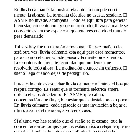
En lluvia calmante, la música relajante no compite con tu
mente, la abraza. La tormenta eléctrica no asusta, sostiene. El
ASMR no invade, acompaña. Todo se equilibra para generar
bienestar, concentración y sueño profundo. lluvia calmante se
convierte así en ese espacio al que vuelves cuando el mundo
pesa demasiado.
Tal vez hoy fue un maratón emocional. Tal vez mañana lo
será otra vez. lluvia calmante está aquí para esos momentos,
para cuando el cuerpo pide pausa y la mente pide silencio.
Los sonidos de lluvia te recuerdan que no tienes que
resolverlo todo ahora. La meditación aparece sin esfuerzo. El
sueño llega cuando dejas de perseguirlo.
lluvia calmante es escuchar lluvia calmante mientras el bosque
respira contigo. Es sentir que la tormenta eléctrica afuera
ordena el caos de adentro. Es ASMR que calma,
concentración que fluye, bienestar que se instala poco a poco.
En lluvia calmante, cada episodio es una invitación a bajar el
ritmo, a salir del maratón, a volver a casa.
Si alguna vez has sentido que el sueño se te escapa, que la
concentración se rompe, que necesitas música relajante que no
distraiga, lluvia calmante es ese refugio. Una tienda de