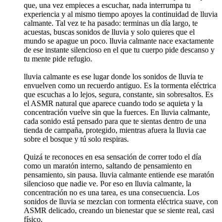
que, una vez empieces a escuchar, nada interrumpa tu
experiencia y al mismo tiempo apoyes la continuidad de lluvia
calmante. Tal vez te ha pasado: terminas un día largo, te
acuestas, buscas sonidos de lluvia y solo quieres que el
mundo se apague un poco. lluvia calmante nace exactamente
de ese instante silencioso en el que tu cuerpo pide descanso y
tu mente pide refugio.
lluvia calmante es ese lugar donde los sonidos de lluvia te
envuelven como un recuerdo antiguo. Es la tormenta eléctrica
que escuchas a lo lejos, segura, constante, sin sobresaltos. Es
el ASMR natural que aparece cuando todo se aquieta y la
concentración vuelve sin que la fuerces. En lluvia calmante,
cada sonido está pensado para que te sientas dentro de una
tienda de campaña, protegido, mientras afuera la lluvia cae
sobre el bosque y tú solo respiras.
Quizá te reconoces en esa sensación de correr todo el día
como un maratón interno, saltando de pensamiento en
pensamiento, sin pausa. lluvia calmante entiende ese maratón
silencioso que nadie ve. Por eso en lluvia calmante, la
concentración no es una tarea, es una consecuencia. Los
sonidos de lluvia se mezclan con tormenta eléctrica suave, con
ASMR delicado, creando un bienestar que se siente real, casi
físico.