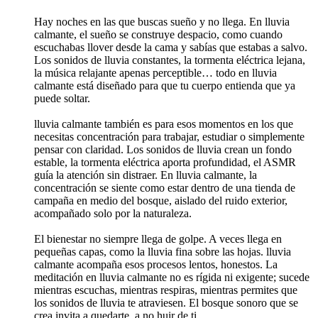
Hay noches en las que buscas sueño y no llega. En lluvia
calmante, el sueño se construye despacio, como cuando
escuchabas llover desde la cama y sabías que estabas a salvo.
Los sonidos de lluvia constantes, la tormenta eléctrica lejana,
la música relajante apenas perceptible… todo en lluvia
calmante está diseñado para que tu cuerpo entienda que ya
puede soltar.
lluvia calmante también es para esos momentos en los que
necesitas concentración para trabajar, estudiar o simplemente
pensar con claridad. Los sonidos de lluvia crean un fondo
estable, la tormenta eléctrica aporta profundidad, el ASMR
guía la atención sin distraer. En lluvia calmante, la
concentración se siente como estar dentro de una tienda de
campaña en medio del bosque, aislado del ruido exterior,
acompañado solo por la naturaleza.
El bienestar no siempre llega de golpe. A veces llega en
pequeñas capas, como la lluvia fina sobre las hojas. lluvia
calmante acompaña esos procesos lentos, honestos. La
meditación en lluvia calmante no es rígida ni exigente; sucede
mientras escuchas, mientras respiras, mientras permites que
los sonidos de lluvia te atraviesen. El bosque sonoro que se
crea invita a quedarte, a no huir de ti.