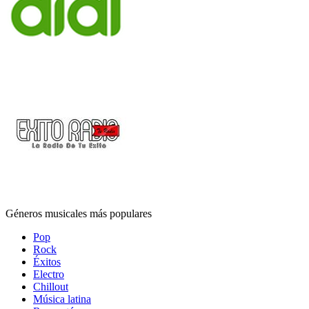
Géneros musicales más populares
Pop
Rock
Éxitos
Electro
Chillout
Música latina