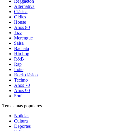
Reggaetón
Alternativa
Clásica
Oldies
House
Años 80
Jazz
Merengue
Salsa
Bachata
Hip hop
R&B
Rap
Indie
Rock clásico
Techno
Años 70
Años 90
Soul
Temas más populares
Noticias
Cultura
Deportes