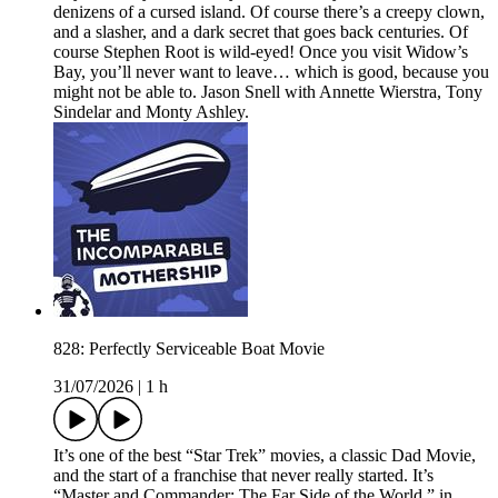
denizens of a cursed island. Of course there’s a creepy clown,
and a slasher, and a dark secret that goes back centuries. Of
course Stephen Root is wild-eyed! Once you visit Widow’s
Bay, you’ll never want to leave… which is good, because you
might not be able to. Jason Snell with Annette Wierstra, Tony
Sindelar and Monty Ashley.
828: Perfectly Serviceable Boat Movie
31/07/2026
|
1 h
It’s one of the best “Star Trek” movies, a classic Dad Movie,
and the start of a franchise that never really started. It’s
“Master and Commander: The Far Side of the World,” in