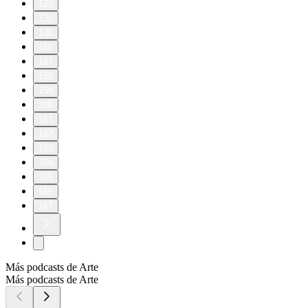
120
130
140
150
157
158
159
160
161
162
163
164
165
166
167
Más podcasts de Arte
Más podcasts de Arte