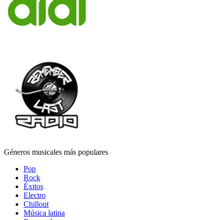
Géneros musicales más populares
Pop
Rock
Éxitos
Electro
Chillout
Música latina