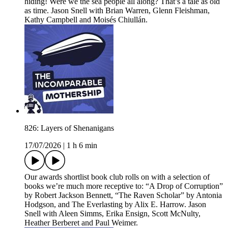
hiding! Were we the sea people all along? That’s a tale as old
as time. Jason Snell with Brian Warren, Glenn Fleishman,
Kathy Campbell and Moisés Chiullán.
826: Layers of Shenanigans
17/07/2026
|
1 h 6 min
Our awards shortlist book club rolls on with a selection of
books we’re much more receptive to: “A Drop of Corruption”
by Robert Jackson Bennett, “The Raven Scholar” by Antonia
Hodgson, and The Everlasting by Alix E. Harrow. Jason
Snell with Aleen Simms, Erika Ensign, Scott McNulty,
Heather Berberet and Paul Weimer.