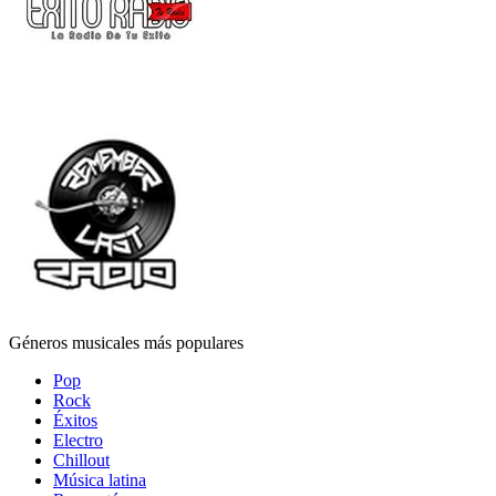
Géneros musicales más populares
Pop
Rock
Éxitos
Electro
Chillout
Música latina