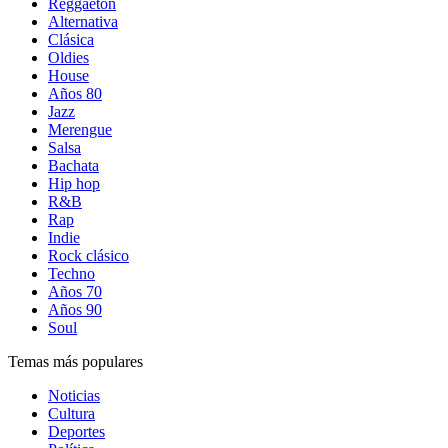
Reggaetón
Alternativa
Clásica
Oldies
House
Años 80
Jazz
Merengue
Salsa
Bachata
Hip hop
R&B
Rap
Indie
Rock clásico
Techno
Años 70
Años 90
Soul
Temas más populares
Noticias
Cultura
Deportes