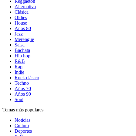
Reggaetón
Alternativa
Clásica
Oldies
House
Años 80
Jazz
Merengue
Salsa
Bachata
Hip hop
R&B
Rap
Indie
Rock clásico
Techno
Años 70
Años 90
Soul
Temas más populares
Noticias
Cultura
Deportes