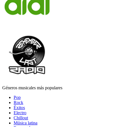
Géneros musicales más populares
Pop
Rock
Éxitos
Electro
Chillout
Música latina