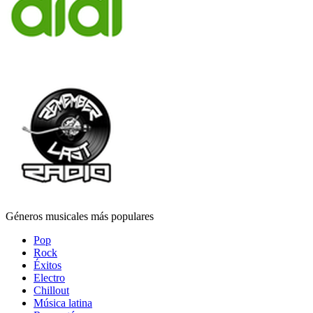
Géneros musicales más populares
Pop
Rock
Éxitos
Electro
Chillout
Música latina