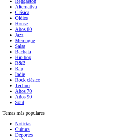
Reggaetón
Alternativa
Clásica
Oldies
House
Años 80
Jazz
Merengue
Salsa
Bachata
Hip hop
R&B
Rap
Indie
Rock clásico
Techno
Años 70
Años 90
Soul
Temas más populares
Noticias
Cultura
Deportes