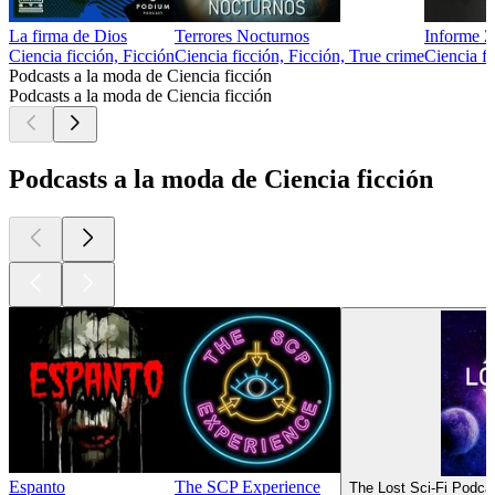
La firma de Dios
Terrores Nocturnos
Informe Z
Ciencia ficción, Ficción
Ciencia ficción, Ficción, True crime
Ciencia fi
Podcasts a la moda de Ciencia ficción
Podcasts a la moda de Ciencia ficción
Podcasts a la moda de Ciencia ficción
Espanto
The SCP Experience
The Lost Sci-Fi Podcas