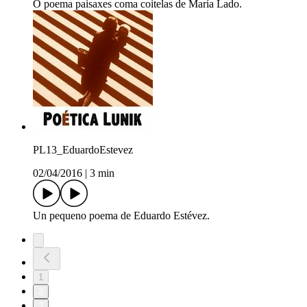
O poema paisaxes coma coitelas de María Lado.
PL13_EduardoEstevez
02/04/2016
|
3 min
Un pequeno poema de Eduardo Estévez.
1
2
3