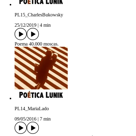
PL15_CharlesBukowsky
25/12/2019
|
4 min
Poema 40.000 moscas.
PL14_MariaLado
09/05/2016
|
7 min