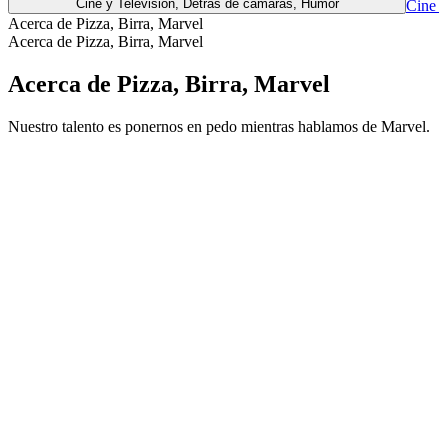
Cine y Televisión, Detrás de cámaras, Humor
Cine y
Acerca de Pizza, Birra, Marvel
Acerca de Pizza, Birra, Marvel
Acerca de Pizza, Birra, Marvel
Nuestro talento es ponernos en pedo mientras hablamos de Marvel.
Sitio web del podcast