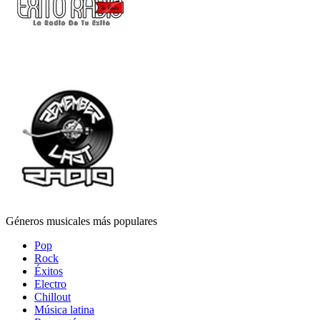
Géneros musicales más populares
Pop
Rock
Éxitos
Electro
Chillout
Música latina