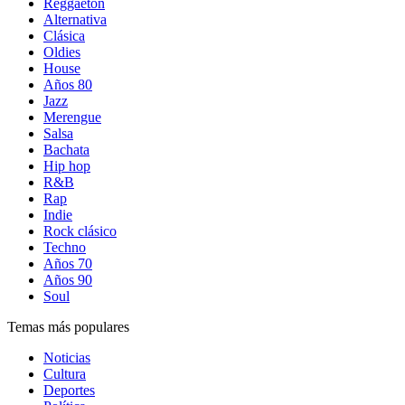
Reggaetón
Alternativa
Clásica
Oldies
House
Años 80
Jazz
Merengue
Salsa
Bachata
Hip hop
R&B
Rap
Indie
Rock clásico
Techno
Años 70
Años 90
Soul
Temas más populares
Noticias
Cultura
Deportes