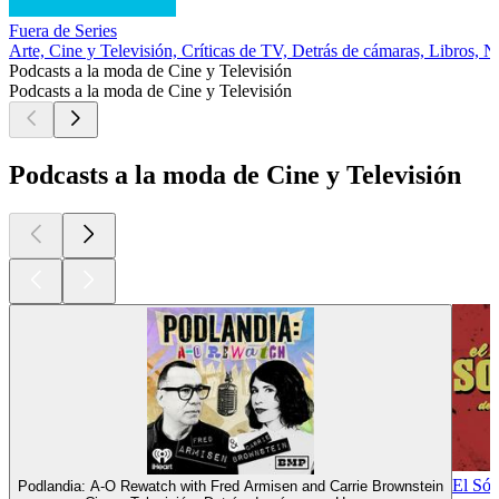
Fuera de Series
Arte, Cine y Televisión, Críticas de TV, Detrás de cámaras, Libros, No
Podcasts a la moda de Cine y Televisión
Podcasts a la moda de Cine y Televisión
Podcasts a la moda de Cine y Televisión
El Sót
Podlandia: A-O Rewatch with Fred Armisen and Carrie Brownstein