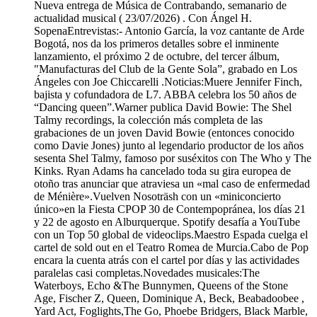
Nueva entrega de Música de Contrabando, semanario de
actualidad musical ( 23/07/2026) . Con Ángel H.
SopenaEntrevistas:- Antonio García, la voz cantante de Arde
Bogotá, nos da los primeros detalles sobre el inminente
lanzamiento, el próximo 2 de octubre, del tercer álbum,
"Manufacturas del Club de la Gente Sola”, grabado en Los
Ángeles con Joe Chiccarelli .Noticias:Muere Jennifer Finch,
bajista y cofundadora de L7. ABBA celebra los 50 años de
“Dancing queen”.Warner publica David Bowie: The Shel
Talmy recordings, la colección más completa de las
grabaciones de un joven David Bowie (entonces conocido
como Davie Jones) junto al legendario productor de los años
sesenta Shel Talmy, famoso por suséxitos con The Who y The
Kinks. Ryan Adams ha cancelado toda su gira europea de
otoño tras anunciar que atraviesa un «mal caso de enfermedad
de Ménière».Vuelven Nosoträsh con un «miniconcierto
único»en la Fiesta CPOP 30 de Contempopránea, los días 21
y 22 de agosto en Alburquerque. Spotify desafía a YouTube
con un Top 50 global de videoclips.Maestro Espada cuelga el
cartel de sold out en el Teatro Romea de Murcia.Cabo de Pop
encara la cuenta atrás con el cartel por días y las actividades
paralelas casi completas.Novedades musicales:The
Waterboys, Echo &The Bunnymen, Queens of the Stone
Age, Fischer Z, Queen, Dominique A, Beck, Beabadoobee ,
Yard Act, Foglights,The Go, Phoebe Bridgers, Black Marble,