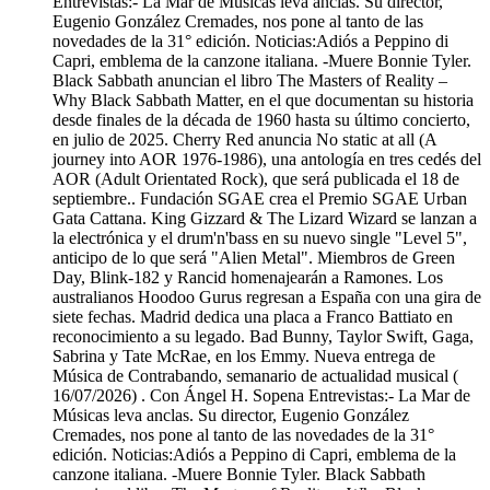
Entrevistas:- La Mar de Músicas leva anclas. Su director,
Eugenio González Cremades, nos pone al tanto de las
novedades de la 31° edición. Noticias:Adiós a Peppino di
Capri, emblema de la canzone italiana. -Muere Bonnie Tyler.
Black Sabbath anuncian el libro The Masters of Reality –
Why Black Sabbath Matter, en el que documentan su historia
desde finales de la década de 1960 hasta su último concierto,
en julio de 2025. Cherry Red anuncia No static at all (A
journey into AOR 1976-1986), una antología en tres cedés del
AOR (Adult Orientated Rock), que será publicada el 18 de
septiembre.. Fundación SGAE crea el Premio SGAE Urban
Gata Cattana. King Gizzard & The Lizard Wizard se lanzan a
la electrónica y el drum'n'bass en su nuevo single "Level 5",
anticipo de lo que será "Alien Metal". Miembros de Green
Day, Blink-182 y Rancid homenajearán a Ramones. Los
australianos Hoodoo Gurus regresan a España con una gira de
siete fechas. Madrid dedica una placa a Franco Battiato en
reconocimiento a su legado. Bad Bunny, Taylor Swift, Gaga,
Sabrina y Tate McRae, en los Emmy. Nueva entrega de
Música de Contrabando, semanario de actualidad musical (
16/07/2026) . Con Ángel H. Sopena Entrevistas:- La Mar de
Músicas leva anclas. Su director, Eugenio González
Cremades, nos pone al tanto de las novedades de la 31°
edición. Noticias:Adiós a Peppino di Capri, emblema de la
canzone italiana. -Muere Bonnie Tyler. Black Sabbath