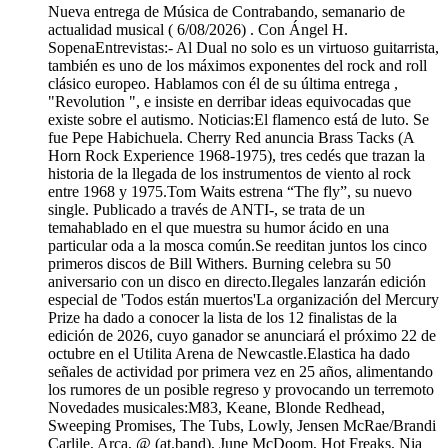
Nueva entrega de Música de Contrabando, semanario de
actualidad musical ( 6/08/2026) . Con Ángel H.
SopenaEntrevistas:- Al Dual no solo es un virtuoso guitarrista,
también es uno de los máximos exponentes del rock and roll
clásico europeo. Hablamos con él de su última entrega ,
"Revolution ", e insiste en derribar ideas equivocadas que
existe sobre el autismo. Noticias:El flamenco está de luto. Se
fue Pepe Habichuela. Cherry Red anuncia Brass Tacks (A
Horn Rock Experience 1968-1975), tres cedés que trazan la
historia de la llegada de los instrumentos de viento al rock
entre 1968 y 1975.Tom Waits estrena “The fly”, su nuevo
single. Publicado a través de ANTI-, se trata de un
temahablado en el que muestra su humor ácido en una
particular oda a la mosca común.Se reeditan juntos los cinco
primeros discos de Bill Withers. Burning celebra su 50
aniversario con un disco en directo.Ilegales lanzarán edición
especial de 'Todos están muertos'La organización del Mercury
Prize ha dado a conocer la lista de los 12 finalistas de la
edición de 2026, cuyo ganador se anunciará el próximo 22 de
octubre en el Utilita Arena de Newcastle.Elastica ha dado
señales de actividad por primera vez en 25 años, alimentando
los rumores de un posible regreso y provocando un terremoto
Novedades musicales:M83, Keane, Blonde Redhead,
Sweeping Promises, The Tubs, Lowly, Jensen McRae/Brandi
Carlile, Arca, @ (at.band), June McDoom, Hot Freaks, Nia