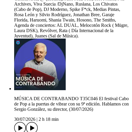
Archives, Viva Suecia /DjNano, Ruslana, Los Chivatos
(Cabo de Pop), DJ Moderno, Spike F*ck, Medias Pintas,
Rosa León y Silvio Rodríguez, Jonathan Bree, Garaje
Florida, Haruomi, Shania Twain, Hosono, The Smiths,
Agenda de conciertos: AL DUAL, Melocotón Rock ( Mügre,
Laura DSK), Revólver, Rata ( Día Internacional de la
Juventud), Juanes (Sal de Música).
MÚSICA DE CONTRABANDO T35C046 El festival Cabo
de Pop a la puertas de vibrar con su 9ª edición. Hablamos con
Sergio González, su director, (30/07/2026)
30/07/2026
|
2 h 18 min