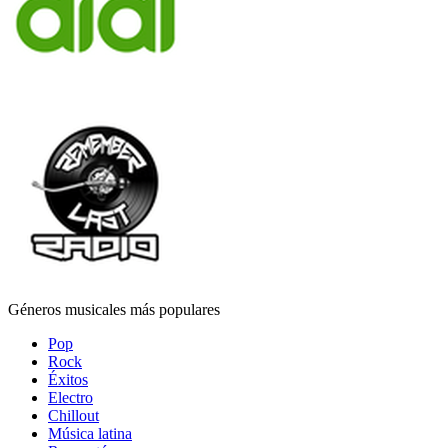
Géneros musicales más populares
Pop
Rock
Éxitos
Electro
Chillout
Música latina