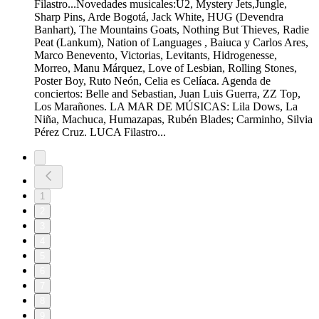
Filastro...Novedades musicales:U2, Mystery Jets,Jungle,
Sharp Pins, Arde Bogotá, Jack White, HUG (Devendra
Banhart), The Mountains Goats, Nothing But Thieves, Radie
Peat (Lankum), Nation of Languages , Baiuca y Carlos Ares,
Marco Benevento, Victorias, Levitants, Hidrogenesse,
Morreo, Manu Márquez, Love of Lesbian, Rolling Stones,
Poster Boy, Ruto Neón, Celia es Celíaca. Agenda de
conciertos: Belle and Sebastian, Juan Luis Guerra, ZZ Top,
Los Marañones. LA MAR DE MÚSICAS: Lila Dows, La
Niña, Machuca, Humazapas, Rubén Blades; Carminho, Silvia
Pérez Cruz. LUCA Filastro...
1
2
3
4
5
6
7
8
9