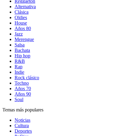
Reggaetón
Alternativa
Clásica
Oldies
House
Años 80
Jazz
Merengue
Salsa
Bachata
Hip hop
R&B
Rap
Indie
Rock clásico
Techno
Años 70
Años 90
Soul
Temas más populares
Noticias
Cultura
Deportes