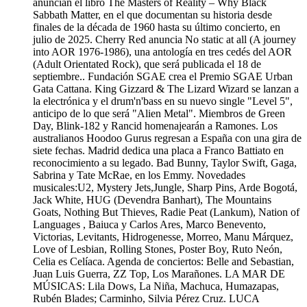
anuncian el libro The Masters of Reality – Why Black
Sabbath Matter, en el que documentan su historia desde
finales de la década de 1960 hasta su último concierto, en
julio de 2025. Cherry Red anuncia No static at all (A journey
into AOR 1976-1986), una antología en tres cedés del AOR
(Adult Orientated Rock), que será publicada el 18 de
septiembre.. Fundación SGAE crea el Premio SGAE Urban
Gata Cattana. King Gizzard & The Lizard Wizard se lanzan a
la electrónica y el drum'n'bass en su nuevo single "Level 5",
anticipo de lo que será "Alien Metal". Miembros de Green
Day, Blink-182 y Rancid homenajearán a Ramones. Los
australianos Hoodoo Gurus regresan a España con una gira de
siete fechas. Madrid dedica una placa a Franco Battiato en
reconocimiento a su legado. Bad Bunny, Taylor Swift, Gaga,
Sabrina y Tate McRae, en los Emmy. Novedades
musicales:U2, Mystery Jets,Jungle, Sharp Pins, Arde Bogotá,
Jack White, HUG (Devendra Banhart), The Mountains
Goats, Nothing But Thieves, Radie Peat (Lankum), Nation of
Languages , Baiuca y Carlos Ares, Marco Benevento,
Victorias, Levitants, Hidrogenesse, Morreo, Manu Márquez,
Love of Lesbian, Rolling Stones, Poster Boy, Ruto Neón,
Celia es Celíaca. Agenda de conciertos: Belle and Sebastian,
Juan Luis Guerra, ZZ Top, Los Marañones. LA MAR DE
MÚSICAS: Lila Dows, La Niña, Machuca, Humazapas,
Rubén Blades; Carminho, Silvia Pérez Cruz. LUCA