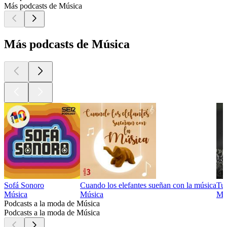
Más podcasts de Música
Más podcasts de Música
Sofá Sonoro
Cuando los elefantes sueñan con la música
Tu
Música
Música
Mú
Podcasts a la moda de Música
Podcasts a la moda de Música