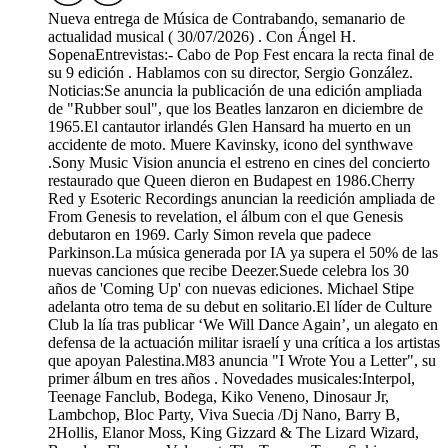
Nueva entrega de Música de Contrabando, semanario de
actualidad musical ( 30/07/2026) . Con Ángel H.
SopenaEntrevistas:- Cabo de Pop Fest encara la recta final de
su 9 edición . Hablamos con su director, Sergio González.
Noticias:Se anuncia la publicación de una edición ampliada
de "Rubber soul", que los Beatles lanzaron en diciembre de
1965.El cantautor irlandés Glen Hansard ha muerto en un
accidente de moto. Muere Kavinsky, icono del synthwave
.Sony Music Vision anuncia el estreno en cines del concierto
restaurado que Queen dieron en Budapest en 1986.Cherry
Red y Esoteric Recordings anuncian la reedición ampliada de
From Genesis to revelation, el álbum con el que Genesis
debutaron en 1969. Carly Simon revela que padece
Parkinson.La música generada por IA ya supera el 50% de las
nuevas canciones que recibe Deezer.Suede celebra los 30
años de 'Coming Up' con nuevas ediciones. Michael Stipe
adelanta otro tema de su debut en solitario.El líder de Culture
Club la lía tras publicar ‘We Will Dance Again’, un alegato en
defensa de la actuación militar israelí y una crítica a los artistas
que apoyan Palestina.M83 anuncia "I Wrote You a Letter", su
primer álbum en tres años . Novedades musicales:Interpol,
Teenage Fanclub, Bodega, Kiko Veneno, Dinosaur Jr,
Lambchop, Bloc Party, Viva Suecia /Dj Nano, Barry B,
2Hollis, Elanor Moss, King Gizzard & The Lizard Wizard,