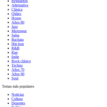
Reggaetón
Alternativa
Clásica
Oldies
House
Años 80
Jazz
Merengue
Salsa
Bachata
Hip hop
R&B
Rap
Indie
Rock clásico
Techno
Años 70
Años 90
Soul
Temas más populares
Noticias
Cultura
Deportes