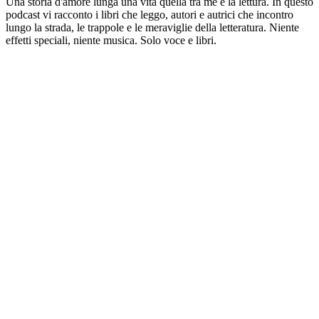
Una storia d'amore lunga una vita quella tra me e la lettura. In questo
podcast vi racconto i libri che leggo, autori e autrici che incontro
lungo la strada, le trappole e le meraviglie della letteratura. Niente
effetti speciali, niente musica. Solo voce e libri.
Sitio web del podcast