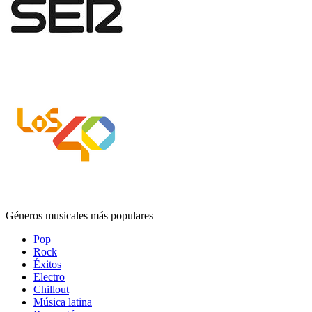
Géneros musicales más populares
Pop
Rock
Éxitos
Electro
Chillout
Música latina