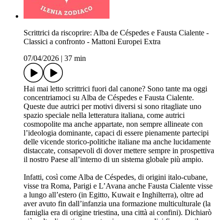
Scrittrici da riscoprire: Alba de Céspedes e Fausta Cialente -
Classici a confronto - Mattoni Europei Extra
07/04/2026
|
37 min
Hai mai letto scrittrici fuori dal canone? Sono tante ma oggi
concentriamoci su Alba de Céspedes e Fausta Cialente.
Queste due autrici per motivi diversi si sono ritagliate uno
spazio speciale nella letteratura italiana, come autrici
cosmopolite ma anche appartate, non sempre allineate con
l’ideologia dominante, capaci di essere pienamente partecipi
delle vicende storico-politiche italiane ma anche lucidamente
distaccate, consapevoli di dover mettere sempre in prospettiva
il nostro Paese all’interno di un sistema globale più ampio.
Infatti, così come Alba de Céspedes, di origini italo-cubane,
visse tra Roma, Parigi e L’Avana anche Fausta Cialente visse
a lungo all’estero (in Egitto, Kuwait e Inghilterra), oltre ad
aver avuto fin dall’infanzia una formazione multiculturale (la
famiglia era di origine triestina, una città ai confini). Dichiarò