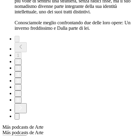
più volte di sentirsi una straniera, senza radici fisse, ma il suo
nomadismo divenne parte integrante della sua identità
intellettuale, uno dei suoi tratti distintivi.
Conosciamole meglio confrontando due delle loro opere: Un
inverno freddissimo e Dalla parte di lei.
1
2
3
4
5
6
7
8
Más podcasts de Arte
Más podcasts de Arte