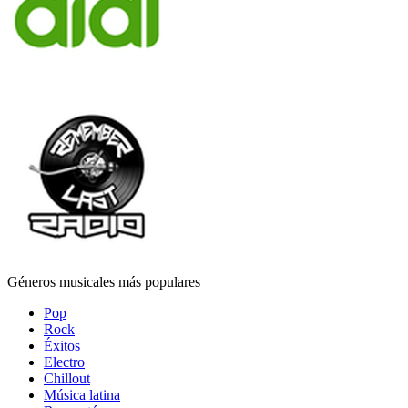
Géneros musicales más populares
Pop
Rock
Éxitos
Electro
Chillout
Música latina