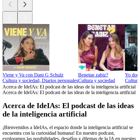
Viene y Va con Dani G Schulz
Benetan zabiz?
Yo doc
Cultura y sociedad, Diarios personales
Cultura y sociedad
Cultura
Acerca de IdeIAs: El podcast de las ideas de la inteligencia artificial
Acerca de IdeIAs: El podcast de las ideas de la inteligencia artificial
Acerca de IdeIAs: El podcast de las ideas
de la inteligencia artificial
¡Bienvenidos a IdeIAs, el espacio donde la inteligencia artificial se
encuentra con la curiosidad humana! En nuestro podcast,
exploramos las posibilidades, desafíos y dilemas de la IA en nuestro