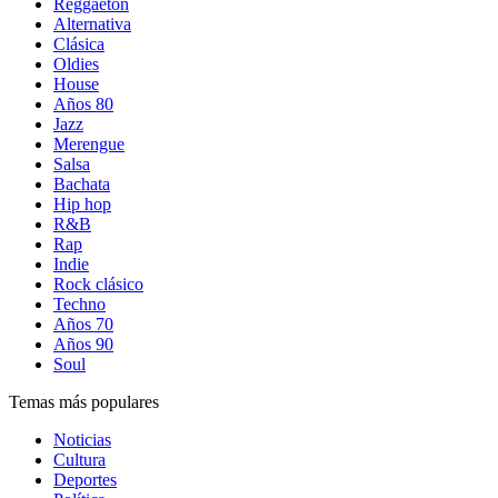
Reggaetón
Alternativa
Clásica
Oldies
House
Años 80
Jazz
Merengue
Salsa
Bachata
Hip hop
R&B
Rap
Indie
Rock clásico
Techno
Años 70
Años 90
Soul
Temas más populares
Noticias
Cultura
Deportes