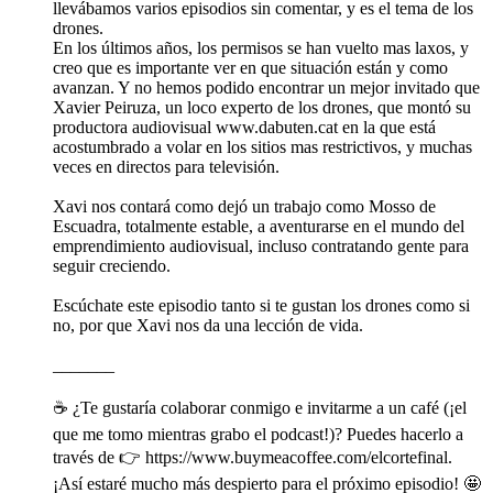
llevábamos varios episodios sin comentar, y es el tema de los
drones.
En los últimos años, los permisos se han vuelto mas laxos, y
creo que es importante ver en que situación están y como
avanzan. Y no hemos podido encontrar un mejor invitado que
Xavier Peiruza, un loco experto de los drones, que montó su
productora audiovisual www.dabuten.cat en la que está
acostumbrado a volar en los sitios mas restrictivos, y muchas
veces en directos para televisión.
Xavi nos contará como dejó un trabajo como Mosso de
Escuadra, totalmente estable, a aventurarse en el mundo del
emprendimiento audiovisual, incluso contratando gente para
seguir creciendo.
Escúchate este episodio tanto si te gustan los drones como si
no, por que Xavi nos da una lección de vida.
_______
☕️ ¿Te gustaría colaborar conmigo e invitarme a un café (¡el
que me tomo mientras grabo el podcast!)? Puedes hacerlo a
través de 👉 https://www.buymeacoffee.com/elcortefinal.
¡Así estaré mucho más despierto para el próximo episodio! 🤩