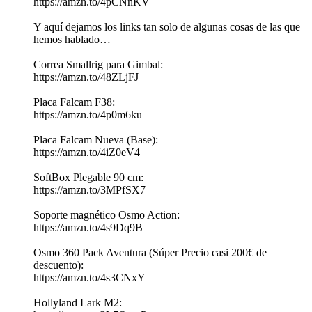
https://amzn.to/4pCNnKV
Y aquí dejamos los links tan solo de algunas cosas de las que
hemos hablado…
Correa Smallrig para Gimbal:
https://amzn.to/48ZLjFJ
Placa Falcam F38:
https://amzn.to/4p0m6ku
Placa Falcam Nueva (Base):
https://amzn.to/4iZ0eV4
SoftBox Plegable 90 cm:
https://amzn.to/3MPfSX7
Soporte magnético Osmo Action:
https://amzn.to/4s9Dq9B
Osmo 360 Pack Aventura (Súper Precio casi 200€ de
descuento):
https://amzn.to/4s3CNxY
Hollyland Lark M2: