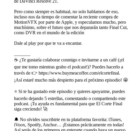
de DaVinci Resolve 21.
Pero como siempre es habitual, no solo hablamos de eso,
incluso nos da tiempo de comentar la reciente compra de
MotionVFX por parte de Apple, y especulamos mucho, pero
muchísimo, sobre el futuro que nos depararán tanto Final Cut,
como DVR en el mundo de la edición
Dale al play por que te va a encantar.
_______
☕️ ¿Te gustaría colaborar conmigo e invitarme a un café (¡el
que me tomo mientras grabo el podcast!)? Puedes hacerlo a
través de 👉 https://www.buymeacoffee.com/elcortefinal.
¡Así estaré mucho más despierto para el próximo episodio! 🤩
⭐️ Si te ha gustado este episodio y quieres apoyarme, puedes
hacerlo dejando 5 estrellas, comentando o compartiendo este
podcast. ¡Tu ayuda es fundamental para que El Corte Final
siga creciendo! 🚀
🔔 No olvides suscribirte en tu plataforma favorita: iTunes,
iVoox, Spotify, Anchor… ¡Estamos prácticamente en todas!
Así serás de los primeros en enterarte cuando haya un nuevo