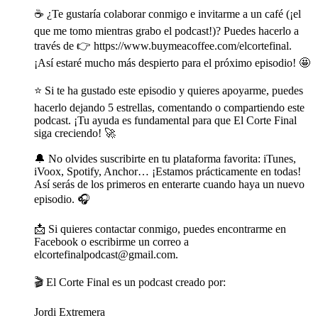
☕️ ¿Te gustaría colaborar conmigo e invitarme a un café (¡el
que me tomo mientras grabo el podcast!)? Puedes hacerlo a
través de 👉 https://www.buymeacoffee.com/elcortefinal.
¡Así estaré mucho más despierto para el próximo episodio! 🤩
⭐️ Si te ha gustado este episodio y quieres apoyarme, puedes
hacerlo dejando 5 estrellas, comentando o compartiendo este
podcast. ¡Tu ayuda es fundamental para que El Corte Final
siga creciendo! 🚀
🔔 No olvides suscribirte en tu plataforma favorita: iTunes,
iVoox, Spotify, Anchor… ¡Estamos prácticamente en todas!
Así serás de los primeros en enterarte cuando haya un nuevo
episodio. 🎧
📩 Si quieres contactar conmigo, puedes encontrarme en
Facebook o escribirme un correo a
elcortefinalpodcast@gmail.com.
🎬 El Corte Final es un podcast creado por:
Jordi Extremera