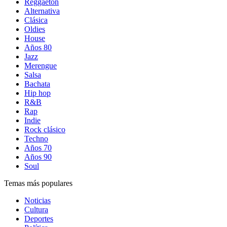
Reggaetón
Alternativa
Clásica
Oldies
House
Años 80
Jazz
Merengue
Salsa
Bachata
Hip hop
R&B
Rap
Indie
Rock clásico
Techno
Años 70
Años 90
Soul
Temas más populares
Noticias
Cultura
Deportes