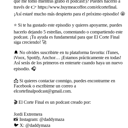
que me tomo mientras grabo el podcast!)? Puedes hacerlo a
través de 👉 https://www.buymeacoffee.com/elcortefinal.
¡Así estaré mucho más despierto para el próximo episodio! 🤩
⭐️ Si te ha gustado este episodio y quieres apoyarme, puedes
hacerlo dejando 5 estrellas, comentando o compartiendo este
podcast. ¡Tu ayuda es fundamental para que El Corte Final
siga creciendo! 🚀
🔔 No olvides suscribirte en tu plataforma favorita: iTunes,
iVoox, Spotify, Anchor… ¡Estamos prácticamente en todas!
Así serás de los primeros en enterarte cuando haya un nuevo
episodio. 🎧
📩 Si quieres contactar conmigo, puedes encontrarme en
Facebook o escribirme un correo a
elcortefinalpodcast@gmail.com.
🎬 El Corte Final es un podcast creado por:
Jordi Extremera
📸 Instagram: @daddymaza
🐦 X: @daddymaza