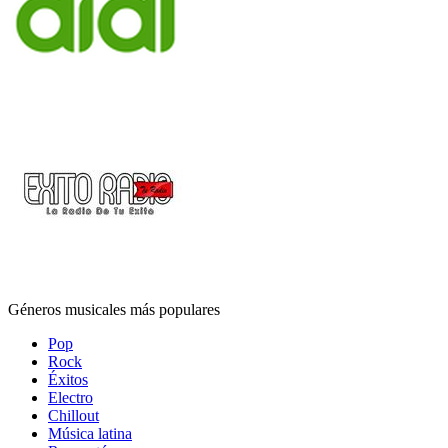
Géneros musicales más populares
Pop
Rock
Éxitos
Electro
Chillout
Música latina