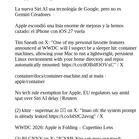
La nueva Siri AI usa tecnología de Google, pero no es
Gemini Creadores
Apple escondió una lista enorme de mejoras y la hemos
cazado: el iPhone con iOS 27 vuela
Tim Sneath on X: "One of my personal favorite features
announced at WWDC will I suspect be a sleeper hit: container
machines, allowing your Mac to run a lightweight, persistent
Linux environment with your home directory and repos
automatically mounted: https://t.co/dOBdfOOVxC" / X
container/docs/container-machine.md at main ·
apple/container
No tech rule exemption for Apple, EU regulators say amid
spat over Siri AI delay | Reuters
(2) kitze · supermac.io 🐦‍🔥 on X: "lmao ofc the system prompt
is already leaked https://t.co/l4SfC2avog" / X
WWDC 2026: Apple is Folding – Cupertino Lens
(2) BLCNYY on X: "ICYMI: You can now use touch