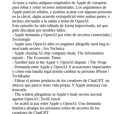
Acusan a varios antiguos empleados de Apple de conspirar
para robar y robar secretos industriales. Los argumentos de
Apple parecen sólidos, y podrían acabar con algunas personas
en la cárcel, algún acuerdo extrajudicial entre ambas partes, e
incluso afectando a la salida a bolsa de OpenAI.
Este episodio ha sido editado de forma improvisada, así que
pido disculpas por posibles fallos.
- Apple demanda a OpenAI por robo de secretos comerciales |
Tecnología
- Apple sues OpenAI after ex-engineer allegedly used bug to
steal trade secrets - Ars Technica
- Apple chasing AI chip company deals, The Information
reports - The Economic Times
- Another turn in the Apple v. OpenAI dispute. | The Verge
- Demanda entre Apple y OpenAI: 8 acusaciones impactantes
y cómo esta batalla legal podría cambiar tu próximo iPhone |
TechRadar
- Filtran el primer producto de los creadores de ChatGPT: un
altavoz que parece tener vida propia. Y Apple amenaza con
truncarlo
- The wildest allegations in Apple’s trade secrets lawsuit
against OpenAI | TechCrunch
- Se acabó la paz entre Apple y OpenAI. Una demanda
histórica destapa los presuntos robos de secretos de los
creadores de ChatGPT