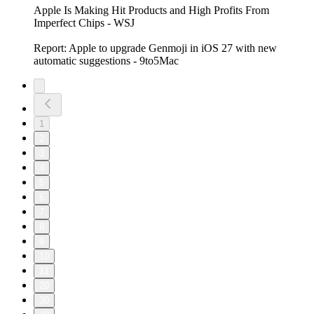
Apple Is Making Hit Products and High Profits From
Imperfect Chips - WSJ
Report: Apple to upgrade Genmoji in iOS 27 with new
automatic suggestions - 9to5Mac
1
2
3
4
5
6
7
8
9
10
11
20
30