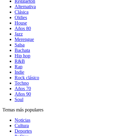
Reggaetón
Alternativa
Clásica
Oldies
House
Años 80
Jazz
Merengue
Salsa
Bachata
Hip hop
R&B
Rap
Indie
Rock clásico
Techno
Años 70
Años 90
Soul
Temas más populares
Noticias
Cultura
Deportes