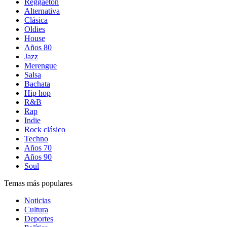
Reggaetón
Alternativa
Clásica
Oldies
House
Años 80
Jazz
Merengue
Salsa
Bachata
Hip hop
R&B
Rap
Indie
Rock clásico
Techno
Años 70
Años 90
Soul
Temas más populares
Noticias
Cultura
Deportes