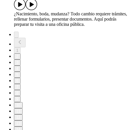
¿Nacimiento, boda, mudanza? Todo cambio requiere trámites,
rellenar formularios, presentar documentos. Aquí podrás
preparar tu visita a una oficina pública.
1
2
3
4
5
6
7
8
9
10
11
12
13
14