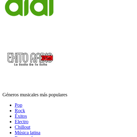
Géneros musicales más populares
Pop
Rock
Éxitos
Electro
Chillout
Música latina