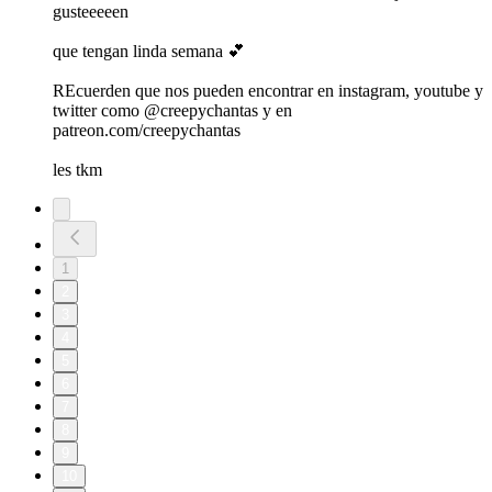
gusteeeeen
que tengan linda semana 💕
REcuerden que nos pueden encontrar en instagram, youtube y
twitter como @creepychantas y en
patreon.com/creepychantas
les tkm
1
2
3
4
5
6
7
8
9
10