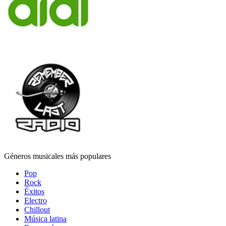
Géneros musicales más populares
Pop
Rock
Éxitos
Electro
Chillout
Música latina