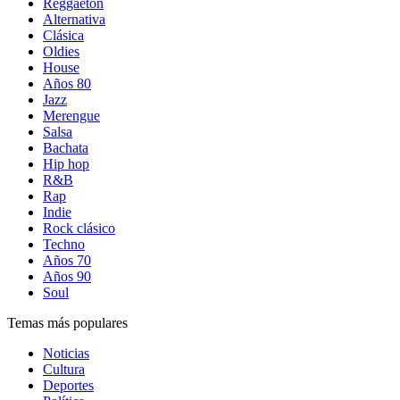
Reggaetón
Alternativa
Clásica
Oldies
House
Años 80
Jazz
Merengue
Salsa
Bachata
Hip hop
R&B
Rap
Indie
Rock clásico
Techno
Años 70
Años 90
Soul
Temas más populares
Noticias
Cultura
Deportes