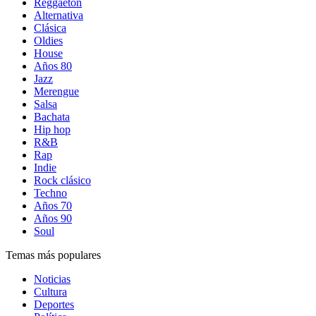
Reggaetón
Alternativa
Clásica
Oldies
House
Años 80
Jazz
Merengue
Salsa
Bachata
Hip hop
R&B
Rap
Indie
Rock clásico
Techno
Años 70
Años 90
Soul
Temas más populares
Noticias
Cultura
Deportes