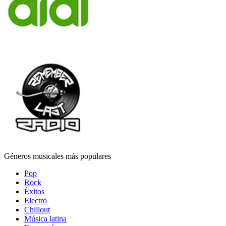
Géneros musicales más populares
Pop
Rock
Éxitos
Electro
Chillout
Música latina