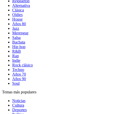
Reggaetón
Alternativa
Clásica
Oldies
House
Años 80
Jazz
Merengue
Salsa
Bachata
Hip hop
R&B
Rap
Indie
Rock clásico
Techno
Años 70
Años 90
Soul
Temas más populares
Noticias
Cultura
Deportes