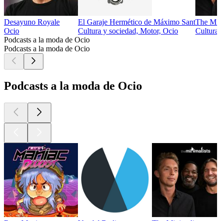
Desayuno Royale
El Garaje Hermético de Máximo Sant
The Min
Ocio
Cultura y sociedad, Motor, Ocio
Cultura 
Podcasts a la moda de Ocio
Podcasts a la moda de Ocio
Podcasts a la moda de Ocio