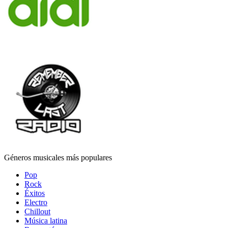
Géneros musicales más populares
Pop
Rock
Éxitos
Electro
Chillout
Música latina