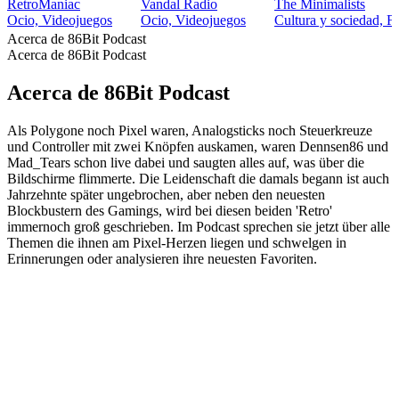
RetroManiac
Vandal Radio
The Minimalists
Ocio, Videojuegos
Ocio, Videojuegos
Cultura y sociedad, Fi
Acerca de 86Bit Podcast
Acerca de 86Bit Podcast
Acerca de 86Bit Podcast
Als Polygone noch Pixel waren, Analogsticks noch Steuerkreuze
und Controller mit zwei Knöpfen auskamen, waren Dennsen86 und
Mad_Tears schon live dabei und saugten alles auf, was über die
Bildschirme flimmerte. Die Leidenschaft die damals begann ist auch
Jahrzehnte später ungebrochen, aber neben den neuesten
Blockbustern des Gamings, wird bei diesen beiden 'Retro'
immernoch groß geschrieben. Im Podcast sprechen sie jetzt über alle
Themen die ihnen am Pixel-Herzen liegen und schwelgen in
Erinnerungen oder analysieren ihre neuesten Favoriten.
Sitio web del podcast