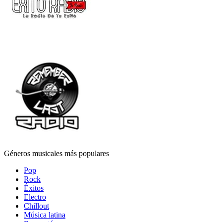
Géneros musicales más populares
Pop
Rock
Éxitos
Electro
Chillout
Música latina