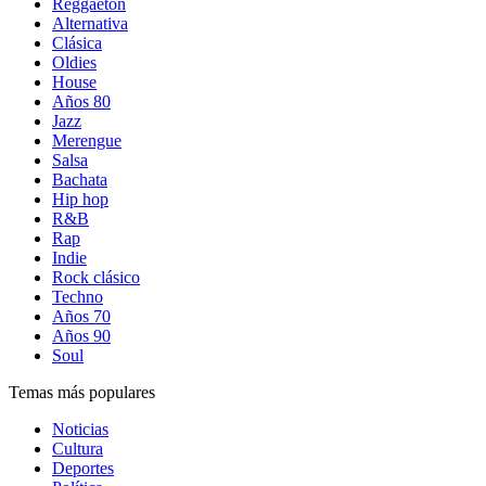
Reggaetón
Alternativa
Clásica
Oldies
House
Años 80
Jazz
Merengue
Salsa
Bachata
Hip hop
R&B
Rap
Indie
Rock clásico
Techno
Años 70
Años 90
Soul
Temas más populares
Noticias
Cultura
Deportes