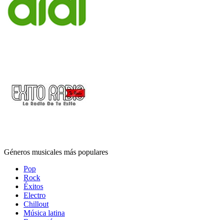
Géneros musicales más populares
Pop
Rock
Éxitos
Electro
Chillout
Música latina