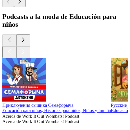
Podcasts a la moda de Educación para
niños
Приключения сыщика Семафорыча
Русские 
Educación para niños, Historias para niños, Niños y familia
Educación 
Acerca de Work It Out Wombats! Podcast
Acerca de Work It Out Wombats! Podcast