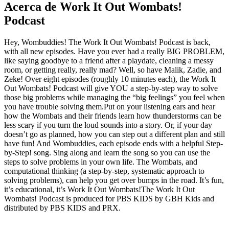
Acerca de Work It Out Wombats!
Podcast
Hey, Wombuddies! The Work It Out Wombats! Podcast is back,
with all new episodes. Have you ever had a really BIG PROBLEM,
like saying goodbye to a friend after a playdate, cleaning a messy
room, or getting really, really mad? Well, so have Malik, Zadie, and
Zeke! Over eight episodes (roughly 10 minutes each), the Work It
Out Wombats! Podcast will give YOU a step-by-step way to solve
those big problems while managing the “big feelings” you feel when
you have trouble solving them.Put on your listening ears and hear
how the Wombats and their friends learn how thunderstorms can be
less scary if you turn the loud sounds into a story. Or, if your day
doesn’t go as planned, how you can step out a different plan and still
have fun! And Wombuddies, each episode ends with a helpful Step-
by-Step! song. Sing along and learn the song so you can use the
steps to solve problems in your own life. The Wombats, and
computational thinking (a step-by-step, systematic approach to
solving problems), can help you get over bumps in the road. It’s fun,
it’s educational, it’s Work It Out Wombats!The Work It Out
Wombats! Podcast is produced for PBS KIDS by GBH Kids and
distributed by PBS KIDS and PRX.
Sitio web del podcast