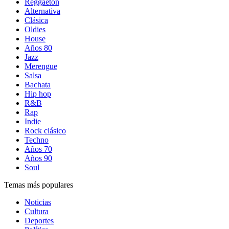
Reggaetón
Alternativa
Clásica
Oldies
House
Años 80
Jazz
Merengue
Salsa
Bachata
Hip hop
R&B
Rap
Indie
Rock clásico
Techno
Años 70
Años 90
Soul
Temas más populares
Noticias
Cultura
Deportes