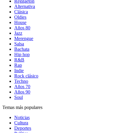
Reggaetón
Alternativa
Clásica
Oldies
House
Años 80
Jazz
Merengue
Salsa
Bachata
Hip hop
R&B
Rap
Indie
Rock clásico
Techno
Años 70
Años 90
Soul
Temas más populares
Noticias
Cultura
Deportes