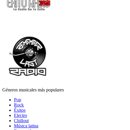
Géneros musicales más populares
Pop
Rock
Éxitos
Electro
Chillout
Música latina