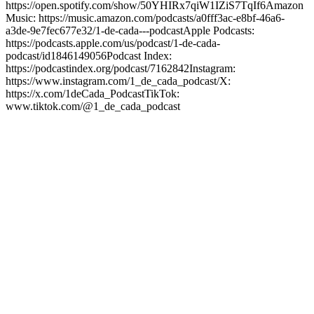
https://open.spotify.com/show/50YHIRx7qiW1IZiS7TqIf6Amazon
Music: https://music.amazon.com/podcasts/a0fff3ac-e8bf-46a6-
a3de-9e7fec677e32/1-de-cada---podcastApple Podcasts:
https://podcasts.apple.com/us/podcast/1-de-cada-
podcast/id1846149056Podcast Index:
https://podcastindex.org/podcast/7162842Instagram:
https://www.instagram.com/1_de_cada_podcast/X:
https://x.com/1deCada_PodcastTikTok:
www.tiktok.com/@1_de_cada_podcast
Sitio web del podcast