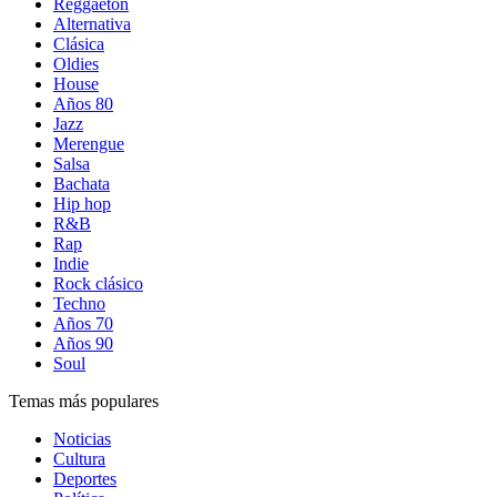
Reggaetón
Alternativa
Clásica
Oldies
House
Años 80
Jazz
Merengue
Salsa
Bachata
Hip hop
R&B
Rap
Indie
Rock clásico
Techno
Años 70
Años 90
Soul
Temas más populares
Noticias
Cultura
Deportes