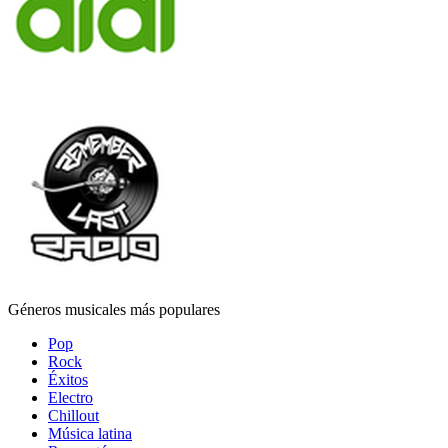
Géneros musicales más populares
Pop
Rock
Éxitos
Electro
Chillout
Música latina