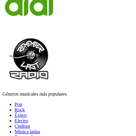
Géneros musicales más populares
Pop
Rock
Éxitos
Electro
Chillout
Música latina