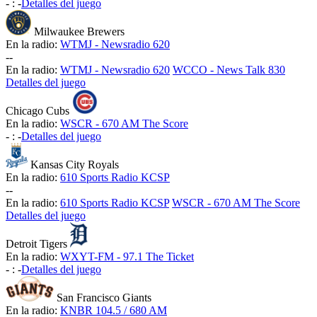
-
:
-
Detalles del juego
Milwaukee Brewers
En la radio:
WTMJ - Newsradio 620
-
-
En la radio:
WTMJ - Newsradio 620
WCCO - News Talk 830
Detalles del juego
Chicago Cubs
En la radio:
WSCR - 670 AM The Score
-
:
-
Detalles del juego
Kansas City Royals
En la radio:
610 Sports Radio KCSP
-
-
En la radio:
610 Sports Radio KCSP
WSCR - 670 AM The Score
Detalles del juego
Detroit Tigers
En la radio:
WXYT-FM - 97.1 The Ticket
-
:
-
Detalles del juego
San Francisco Giants
En la radio:
KNBR 104.5 / 680 AM