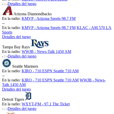
-
:
-
Detalles del juego
Arizona Diamondbacks
En la radio:
KMVP - Arizona Sports 98.7 FM
-
-
En la radio:
KMVP - Arizona Sports 98.7 FM
KLAC - AM 570 LA
Sports
Detalles del juego
Tampa Bay Rays
En la radio:
WWJB - News-Talk 1450 AM
-
:
-
Detalles del juego
Seattle Mariners
En la radio:
KIRO - 710 ESPN Seattle 710 AM
-
-
En la radio:
KIRO - 710 ESPN Seattle 710 AM
WWJB - News-
Talk 1450 AM
Detalles del juego
Detroit Tigers
En la radio:
WXYT-FM - 97.1 The Ticket
-
:
-
Detalles del juego