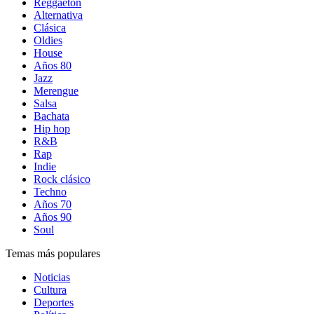
Reggaetón
Alternativa
Clásica
Oldies
House
Años 80
Jazz
Merengue
Salsa
Bachata
Hip hop
R&B
Rap
Indie
Rock clásico
Techno
Años 70
Años 90
Soul
Temas más populares
Noticias
Cultura
Deportes